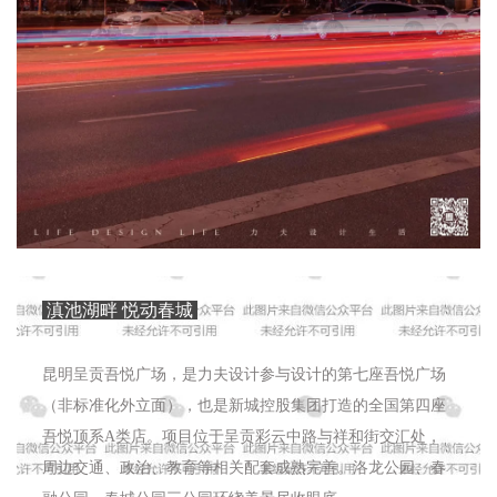
滇池湖畔 悦动春城
昆明呈贡吾悦广场，是力夫设计参与设计的第七座吾悦广场
（
非
标准化外立面）
，也是新城控股集团打造的全国第四座
吾悦顶系A类店。项目位于呈贡彩云中路与祥和街交汇处，
周边交通、政治、教育等相关配套成熟完善。洛龙公园、春