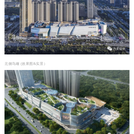
北侧鸟瞰 (效果图&实景）