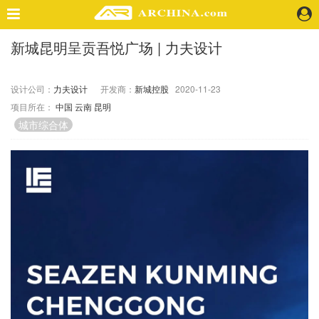
新城昆明呈贡吾悦广场 | 力夫设计
精选案例
建 筑
设计公司：
力夫设计
开发商：
新城控股
2020-11-23
景 观
项目所在：
中国
云南
昆明
室 内
城市综合体
视 频
头条资讯
业 界
机 构
人 物
地 产
快速搜索