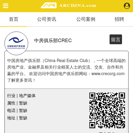
首页
公司资讯
公司案例
招聘
精选案例
建 筑
景 观
留言
中房俱乐部CREC
室 内
视 频
中国房地产俱乐部（China Real Estate Club），一个全球高端的
房地产业、金融界及相关行业精英人士的交流、交友、合作和共
赢的平台。 欢迎访问中国房地产俱乐部网站：www.crecorg.com
头条资讯
了解更多资讯！
业 界
机 构
行业 | 地产媒体
人 物
属性 | 暂缺
地 产
电话 | 暂缺
快速搜索
地址 | 暂缺