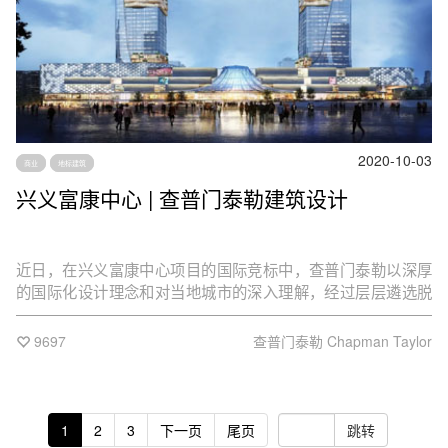
2020-10-03
商业
地标建筑
兴义富康中心 | 查普门泰勒建筑设计
近日，在兴义富康中心项目的国际竞标中，查普门泰勒以深厚
的国际化设计理念和对当地城市的深入理解，经过层层遴选脱
颖而出，赢得项目最终方案设计，将打造一个极具文化特色的
兴义城市新地标。
9697
查普门泰勒 Chapman Taylor
1
2
3
下一页
尾页
跳转