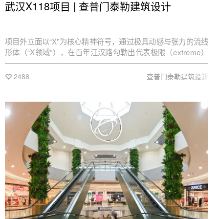
武汉X118项目 | 查普门泰勒建筑设计
项目外立面以“X”为核心精神符号，通过极具动感与张力的流线
形体（“X领域”），在百年江汉路勾勒出代表极限（extreme）
与探索（explore）的未来天际线。
2488
查普门泰勒建筑设计