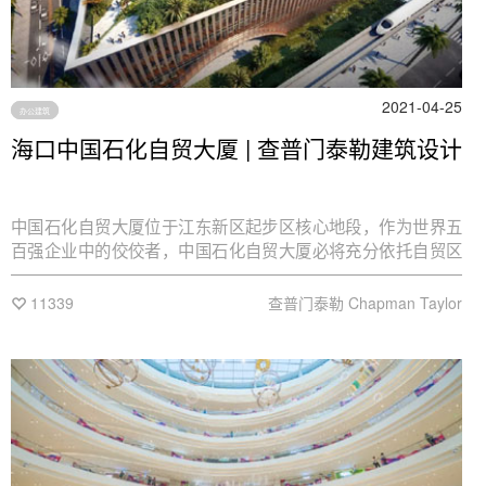
2021-04-25
办公建筑
海口中国石化自贸大厦 | 查普门泰勒建筑设计
中国石化自贸大厦位于江东新区起步区核心地段，作为世界五
百强企业中的佼佼者，中国石化自贸大厦必将充分依托自贸区
优惠政策，区位优势等便利条件，在此发展能源国际贸易，金
融服务，电子商务等高端产业，带动中国石化绿色能源产业和
11339
查普门泰勒 Chapman Taylor
现代商业模式的转型升级与快速发展，成为海南自贸港发展的
重要引擎。