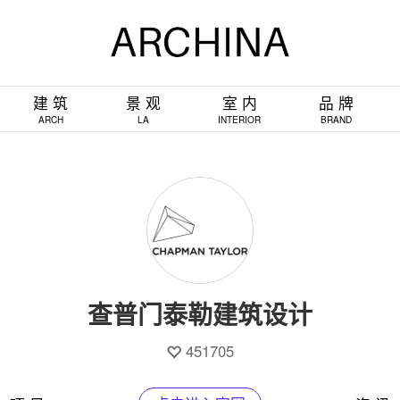
建 筑
景 观
室 内
品 牌
ARCH
LA
INTERIOR
BRAND
查普门泰勒建筑设计
451705