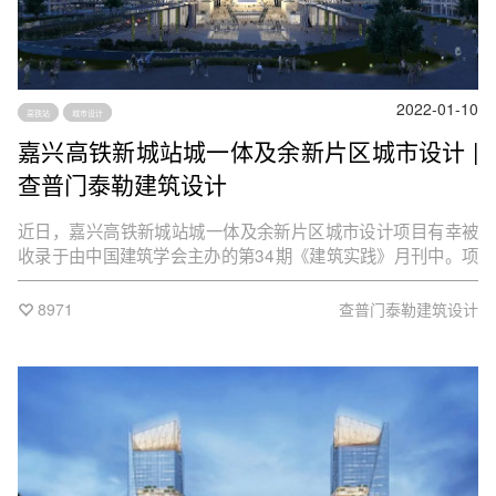
2022-01-10
高铁站
城市设计
嘉兴高铁新城站城一体及余新片区城市设计 |
查普门泰勒建筑设计
近日，嘉兴高铁新城站城一体及余新片区城市设计项目有幸被
收录于由中国建筑学会主办的第34期《建筑实践》月刊中。项
目由查普门泰勒联合北京市建筑设计研究院、中国市政工程华
北设计院与中铁上海设计院集团进行最终方案设计。
8971
查普门泰勒建筑设计