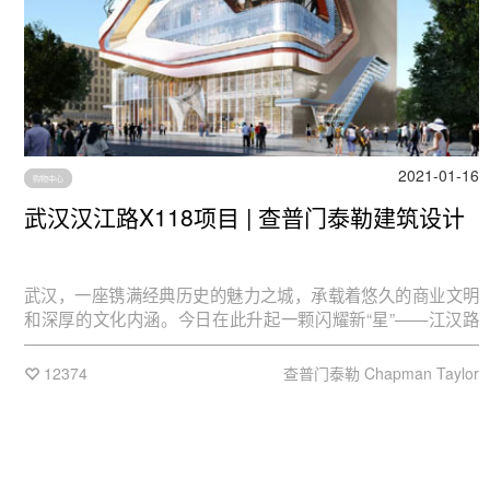
2021-01-16
购物中心
武汉汉江路X118项目 | 查普门泰勒建筑设计
武汉，一座镌满经典历史的魅力之城，承载着悠久的商业文明
和深厚的文化内涵。今日在此升起一颗闪耀新“星”——江汉路
X118项目，以国际潮流、互联网化、联名矩阵，再造江城，澎
湃归心。
12374
查普门泰勒 Chapman Taylor