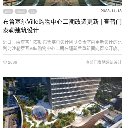
2023-11-18
比利时
商业空间
改造
布鲁塞尔Ville购物中心二期改造更新 | 查普门
泰勒建筑设计
近日，由查普门泰勒布鲁塞尔设计团队负责室内更新设计的比
利时沙勒罗瓦Ville购物中心二期在翻新后重新面向群众开放。
早在2012年查普门泰勒就曾负责该座于1990年建设而成的购
物中心的扩建设计，此次翻新特别针对项目中央美食广场进行
2886
查普门泰勒建筑设计
了改造升级。