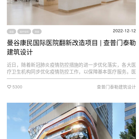
2022-12-12
泰国
医疗空间
改造
曼谷康民国际医院翻新改造项目 | 查普门泰勒
建筑设计
近日，随着新冠肺炎疫情防控措施的进一步优化落实，各大医
疗卫生机构同步优化疫情防控工作，以保障基本医疗服务。医
疗行业的发展向来是社会保障的重中之重，查普门泰勒设计的
位于全球的多家医院和诊所均致力于为患者提供最高品质的护
5300
查普门泰勒建筑设计
理，最专业的医疗咨询以及最先进的医疗技术的场所。