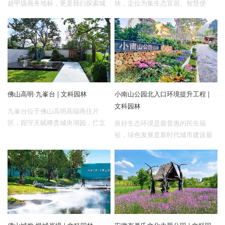
超甲级商务地标，更是我们探索城
块，定位为集生态宜居、智慧便
市、自然与生活三元融合的一次深
捷、人文底蕴、圈层社交于一体的
度实践。
高端住宅。
佛山高明·九峯台 | 文科园林
小南山公园北入口环境提升工程 |
文科园林
九峯台位于佛山高明高端商住片
区，踞守天赋稀贵城央湖园，伫立
良好生态环境是最普惠的民生福
于川流不息秀丽河畔，繁花叠锦，
祉，绿色发展是新时代城市建设最
波光潋滟，拥抱约400亩智湖公园，
亮眼的底色。近日，随着小南山公
天赋中央生态，宛如生长在繁华里
园北入口环境提升工程顺利完工，
的宁静绿洲，深藏过往岁月的波澜
此前“其貌不扬”的公园北入口褪去旧
不惊。
貌换上新颜，成为了附近居民的
新“打卡点”。