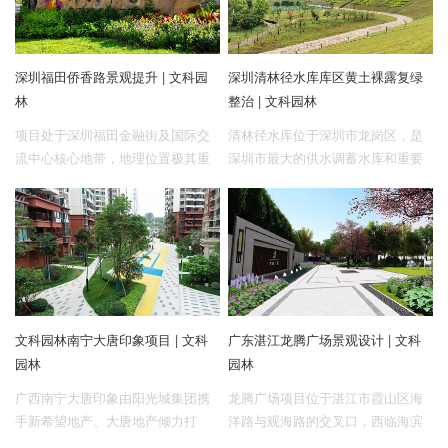
缓解CBD开发给东莞大道及宏图路
带来的交通压力，为后续地块的出
让及开发建设提供高效便捷的交通
深圳福田侨香路景观提升 | 文科园
深圳清林径水库库区黄土裸露复绿
纽带。在本项目中，文科园林主要
林
整治 | 文科园林
负责市政道路景观、河道公园景观
的设计工作，包括初步设计、施工
项目处于深圳福田金融街及国际交
清林径水库位于深圳市龙岗区，是
图设计与后期配合等。
流中心核心地带，地理位置极其重
深圳市最大的供水调蓄水库和重要
要。东起侨香路—香梅北路口，西
生态节点，水库正常蓄水位为
至侨香路—侨城东路口，东西横跨
79m，相应正常库容为1.73 亿m³。
约4.5公里，总面积约9万平方米,其
由于库区内黄土大面积裸露，水土
中包含公园群12个、6个干道交叉
流失严重，影响库区及周边整体环
口、9个地铁出口、17个公交站点及
境，也使水库作为区域重要“生态
5个支路交叉口。此次改造项目主要
位”的价值受到影响，因此对清林径
是对侨香路两侧景观进行提升设
水库库区进行黄土裸露复绿整治刻
文科园林南宁大唐印象项目 | 文科
广东湛江龙腾广场景观设计 | 文科
计，从而营造高品质街区景观，打
不容缓。
园林
园林
造福田区道路名片。
广西南宁大唐印象由阳光城集团携
龙腾广场项目位于湛江市霞山区海
手新希望地产、大唐地产倾力打
洋路与观海路的交叉口，西临海滨
造，作为定位轻奢品质生活的低密
大道，东边被湛江水道环绕，周边