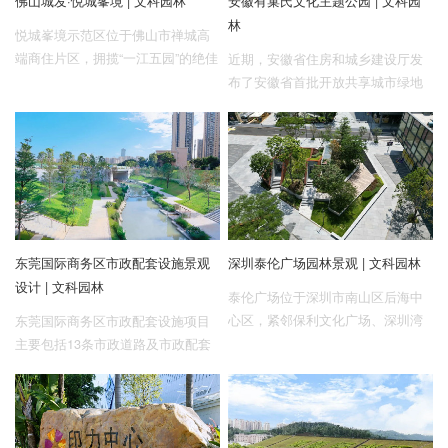
佛山城发·悦城峯境 | 文科园林
安徽有巢氏文化主题公园 | 文科园
林
悦城峯境示范区位于佛山市禅城高
端商住片区，拥揽“一江五园”的绝佳
近期，安徽省住房和城乡建设厅发
生态环境，引领佛山品质人居发展
布了安徽省首批开放共享城市绿地
至4.0时代。项目整体以U形围合方
试点清单，共开放304处绿地试点，
式布局建筑，打造内外环境相呼应
开放共享总面积1472.65公顷。其
的度假式园林。自然主义人居时代
中，有巢氏文化主题公园成为巢湖
背景下，旨在创造一个自然与生活
市唯一上榜的首批开放共享城市绿
边界融合的城市居住环境，还原都
地试点。
市新生活，打造有温度的高品质生
活空间。
东莞国际商务区市政配套设施景观
深圳泰伦广场园林景观 | 文科园林
设计 | 文科园林
泰伦广场位于深圳市南山区后海中
心区，紧邻保利文化广场、深圳湾
东莞国际商务区市政配套设施项目
体育中心和海岸城，是由联想集团
主要包括13条市政道路及市政配套
与铁狮门公司联合打造的集商务、
设施、8条缆线廊、宏图路线性公园
商业、文化于一体的高端城市综合
及新基河河段景观改造示范段的建
体，建成后将成为深圳湾超级总部
设，建设总面积约28.3万㎡，投资
基地的地标性建筑。
规模达10亿元。项目建成后将有效