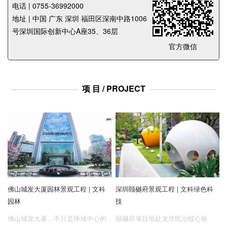
企业招聘
电话 | 0755-36992000
地址 | 中国 广东 深圳 福田区深南中路1006
号深圳国际创新中心A座35、36层
企业会员
官方微信
关于投稿
广告投放
项 目 / PROJECT
关于我们
联系我们
佛山城发大厦园林景观工程 | 文科
深圳颐樾府景观工程 | 文科绿色科
园林
技
佛山城发大厦，不只是禅城中心的
颐樾府项目地处龙华民治核心板