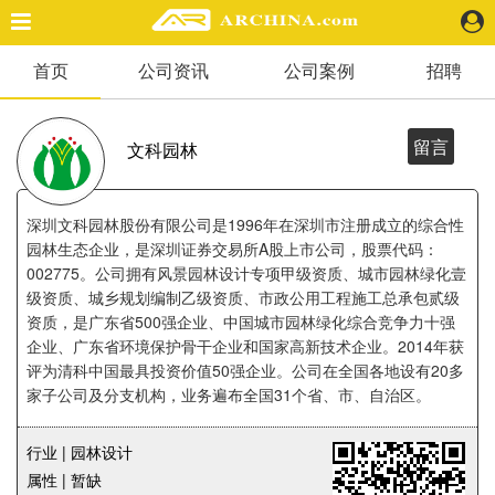
首页
公司资讯
公司案例
招聘
精选案例
建 筑
景 观
留言
文科园林
室 内
视 频
深圳文科园林股份有限公司是1996年在深圳市注册成立的综合性
园林生态企业，是深圳证券交易所A股上市公司，股票代码：
002775。公司拥有风景园林设计专项甲级资质、城市园林绿化壹
头条资讯
级资质、城乡规划编制乙级资质、市政公用工程施工总承包贰级
业 界
资质，是广东省500强企业、中国城市园林绿化综合竞争力十强
机 构
企业、广东省环境保护骨干企业和国家高新技术企业。2014年获
人 物
评为清科中国最具投资价值50强企业。公司在全国各地设有20多
地 产
家子公司及分支机构，业务遍布全国31个省、市、自治区。
快速搜索
行业 | 园林设计
属性 | 暂缺