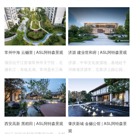
南临蟒河，拥有优越的地理位置和
演绎。九樾坐落于江西省九江市，
得天独厚的自然资源，风光旖旎 。
自古为江南名城，历史悠久，人文
周边重要交通道路环绕，交通便
昌盛。境内山水风光迷人，自然与
利，未来发展潜力巨大。我们希望
人文景观相映成趣。
打造一个文化、 自然、共生的多元
文化记忆之境，给予项目更具有本
土人文精神的独特体验与格调。
常州中海 云樾里 | ASL阿特森景观
济源 建业世和府 | ASL阿特森景观
项目位于江苏省常州市天宁区，北
济源，中华文化发源地，基地处于
濒长江，东临太湖。常州是长三角
河南省济源市，北靠济上园公园，
向皖鄂渝川纵深辐射的节点城市，
南临蟒河，拥有优越的地理位置和
有着十分优越的区位条件和便捷的
得天独厚的自然资源，风光旖旎。
水陆空交通条件。依托周边环境，
周边重要交通道路环绕，交通便
我们目标打造一个“最具幸福感的现
利，未来发展潜力巨大。我们希望
代化品质之城”。
打造一个文化、自然、共生的多元
文化记忆之境，给予项目更具有本
土人文精神的独特体验与格调。
西安高新 黑稻田 | ASL阿特森景观
肇庆新城·金樾公馆 | ASL阿特森景
观
2017-2020乡村旅游数据分析，乡村