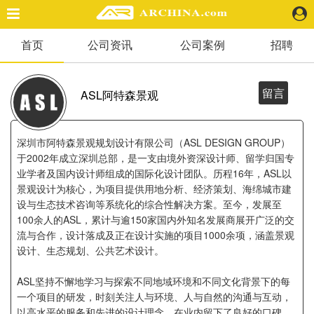
首页
公司资讯
公司案例
招聘
精选案例
建 筑
景 观
留言
ASL阿特森景观
室 内
视 频
深圳市阿特森景观规划设计有限公司（ASL DESIGN GROUP）
于2002年成立深圳总部，是一支由境外资深设计师、留学归国专
业学者及国内设计师组成的国际化设计团队。历程16年，ASL以
头条资讯
景观设计为核心，为项目提供用地分析、经济策划、海绵城市建
业 界
设与生态技术咨询等系统化的综合性解决方案。至今，发展至
机 构
100余人的ASL，累计与逾150家国内外知名发展商展开广泛的交
人 物
流与合作，设计落成及正在设计实施的项目1000余项，涵盖景观
地 产
设计、生态规划、公共艺术设计。
快速搜索
ASL坚持不懈地学习与探索不同地域环境和不同文化背景下的每
一个项目的研发，时刻关注人与环境、人与自然的沟通与互动，
以高水平的服务和先进的设计理念，在业内留下了良好的口碑。