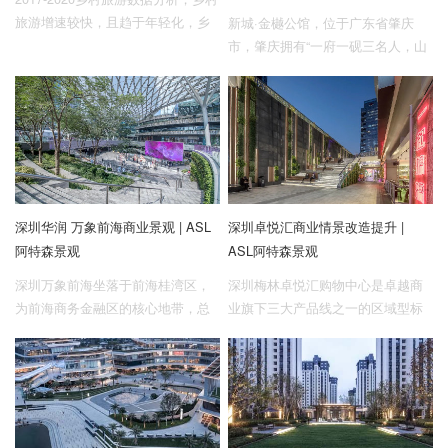
旅游增速较快，且趋于年轻化，乡
新城·金樾公馆，位于广东省肇庆
村旅游不再是乡村生活的体验和游
市，肇庆拥有“一府一砚三名人，山
览，而是深度生活体验，是康养、
湖城江七星城”美称，城市山水风
休闲度假、创新旅游及科技农业的
光，钟灵毓秀。基地择址国家4A景
实践场。自然淳朴的乡村慢生活逐
区鼎湖山下，坐拥山水之韵，设计
渐成为人们追求的理想生活方式。
吸纳城市文化底蕴，为肇庆献上一
座现代桃花源。
深圳华润 万象前海商业景观 | ASL
深圳卓悦汇商业情景改造提升 |
阿特森景观
ASL阿特森景观
深圳万象前海坐落于前海桂湾区，
深圳梅林卓悦汇购物中心是卓越商
为前海商务金融区的核心地带，总
业旗下三大产品线之一的区域型标
建筑面积高达10万m²，万象前海在
杆商业项目。于2016年8月26日开
华润体系内属于「创新零售空
业，商业建筑面积达10万㎡，商业
间」，是华润旗下首个「生活美
地下二层，地上三层。周边居住区
学」概念的购物中心，它以生活美
和产业园区密集，与深圳4号、9号
学为基底，融时尚、美食、艺术、
线双地铁无缝接驳，区位优势明
文化、生活方式为一体，打造城市
显。