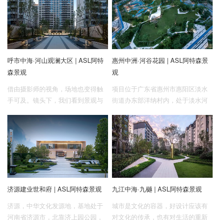
呼市中海·河山观澜大区 | ASL阿特
惠州中洲·河谷花园 | ASL阿特森景
森景观
观
借由摄影师的视角，场地也变得触
项目位于广东省惠州市惠阳区淡水
手可及。镜头下，我们看到景观与
街道办东部洋纳村内，处于淡水河
建筑、人的共融共生。项目为新中
与洋纳河谷交界处，场地自然资源
式风格，具有浓郁的地域特色。整
丰富，周边交通便利，配套设施规
体空间排布较为齐整，以矩形空间
划完善且合理，属新型城市发展
为主，中心花园空间尺度较大，利
区。为打造 集“旅游、生态、商业、
于景观的重点打造。设计中和建筑
娱乐、居住”为一体的城市核心生态
精细繁琐的线条，使景观与建筑中
居住区提供了良好的条件。
和后碰撞出更加和谐的火花。
济源建业世和府 | ASL阿特森景观
九江中海·九樾 | ASL阿特森景观
济源，中华文化发源地，基地处于
城市是文化的容器，好设计应该有
河南省济源市，北靠济上园公园，
对文化的传承，也有对生活的重新