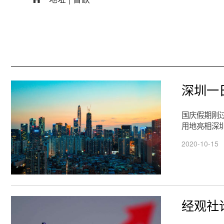
深圳一
国庆假期刚过
用地亮相深
2020-10-15
经观社