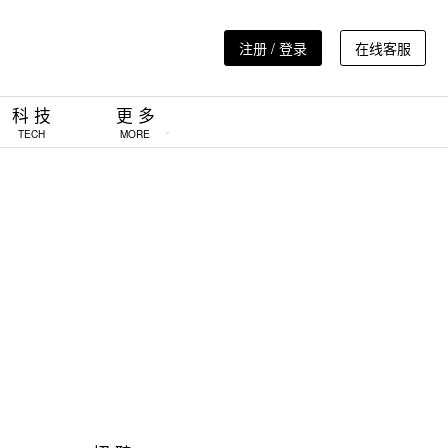
注册 / 登录
在线客服
科 技
更 多
TECH
MORE