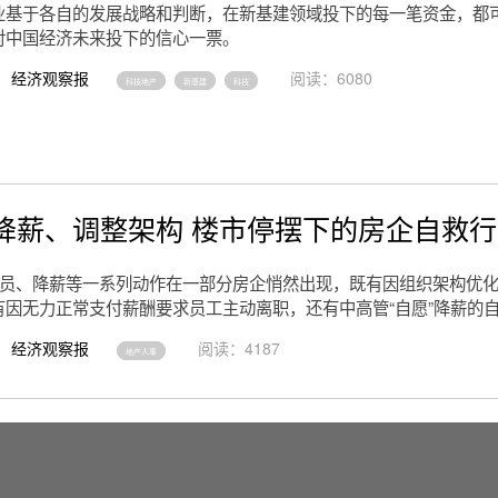
业基于各自的发展战略和判断，在新基建领域投下的每一笔资金，都
对中国经济未来投下的信心一票。
经济观察报
阅读：6080
科技地产
新基建
科技
降薪、调整架构 楼市停摆下的房企自救
减员、降薪等一系列动作在一部分房企悄然出现，既有因组织架构优
有因无力正常支付薪酬要求员工主动离职，还有中高管“自愿”降薪的
经济观察报
阅读：4187
地产人事