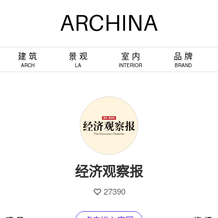
建 筑
景 观
室 内
品 牌
ARCH
LA
INTERIOR
BRAND
经济观察报
27390