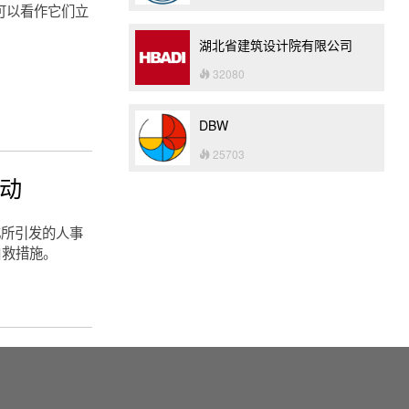
可以看作它们立
湖北省建筑设计院有限公司
32080
DBW
25703
行动
化所引发的人事
自救措施。