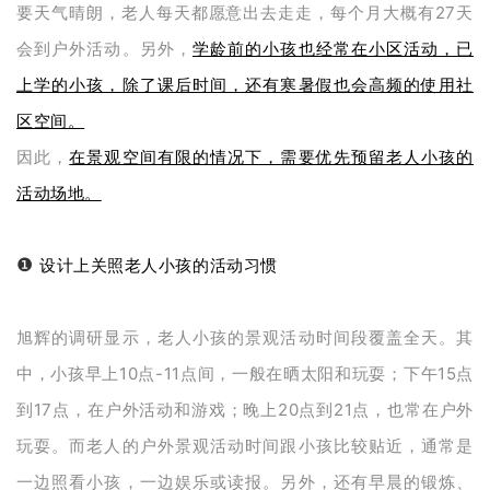
要天气晴朗，老人每天都愿意出去走走，每个月大概有27天
会到户外活动。另外，
学龄前的小孩也经常在小区活动，已
上学的小孩，除了课后时间，还有寒暑假也会高频的使用社
区空间。
因此，
在景观空间有限的情况下，需要优先预留老人小孩的
活动场地。
❶
设计上关照老人小孩的活动习惯
旭辉的调研显示，老人小孩的景观活动时间段覆盖全天。其
中，小孩早上10点-11点间，一般在晒太阳和玩耍；下午15点
到17点，在户外活动和游戏；晚上20点到21点，也常在户外
玩耍。而老人的户外景观活动时间跟小孩比较贴近，通常是
一边照看小孩，一边娱乐或读报。另外，还有早晨的锻炼、