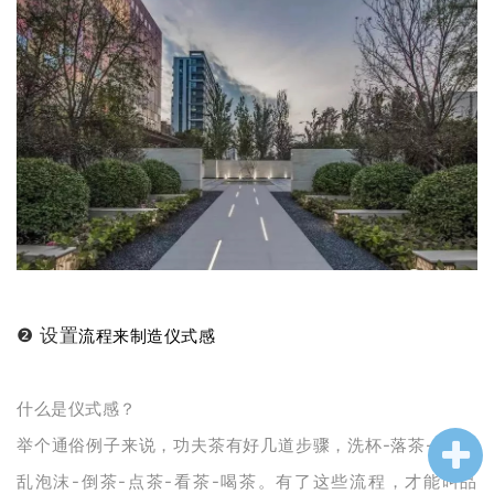
❷ 设置
流程来制造仪式感
什么是仪式感？
举个通俗例子来说，功夫茶有好几道步骤，洗杯-落茶-高冲-
乱泡沫-倒茶-点茶-看茶-喝茶。有了这些流程，才能叫品