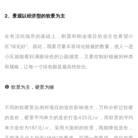
2、景观以经济型的软景为主
在有活动场所的基础上，刚需和刚改项目的业主也希望小
区“绿化好”。因此，既要尽量丰富绿化植被的数量，使人一进
小区就能看到满眼绿色的公园感觉，又要控制好植被的种类
和规格，让每一寸绿色都是最高性价比。
❶
软景为主，硬景为辅
不同的软硬景比例对项目的造价影响很大，万科分析过软硬
的造价，硬景平均单方的造价打造425元/㎡，而软景的平均
单方造价为187元/㎡。采用大面积的软景，既能降低造价，
又能满足业主对于“绿化”的要求，可谓一举两得。就目前而