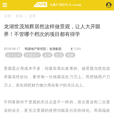
分类：
资讯
>
业界
精选案例
龙湖世茂旭辉居然这样做景观，让人大开眼
建 筑
界！不管哪个档次的项目都有得学
景 观
室 内
视 频
2018-08-17
明源地产研究院
|
龙湖集团
15201
设计公司
景观设计
龙湖
世茂
旭辉
头条资讯
景观是占用成本不多，却最容易出效果的。做景观当然也追
业 界
机 构
求最高性价比，要求每一分钱都花在刀刃上。而把钱用户刀
人 物
刃上，首先得把财力物力用在客户的关注点上。
地 产
快速搜索
不同客群对于景观的关注点是不一样的，首次置业和二次置
业的业主，更关注景观的使用功能及社区的绿化。而高端改