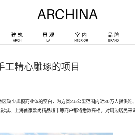
建 筑
景 观
室 内
品 牌
ARCH
LA
INTERIOR
BRAND
做纯手工精心雕琢的项目
边地区缺少规模商业体的空白，为方圆2.5公里范围内近30万人提供吃
达影城、上海首家欧尚精品超市等商户都将悉数亮相。对周边居民来