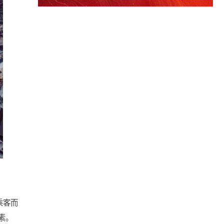
乘客而
素。