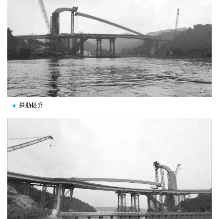
▲
拱肋提升