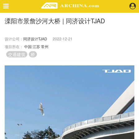
溧阳市景詹沙河大桥 | 同济设计TJAD
精选案例
建 筑
设计公司：
同济设计TJAD
2022-12-21
景 观
项目所在：
中国
江苏
常州
室 内
交通建筑
桥
视 频
头条资讯
业 界
机 构
人 物
地 产
快速搜索