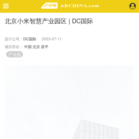
北京小米智慧产业园区 | DC国际
精选案例
建 筑
设计公司：
DC国际
2023-07-11
景 观
项目所在：
中国
北京
昌平
室 内
产业园
视 频
头条资讯
业 界
机 构
人 物
地 产
快速搜索