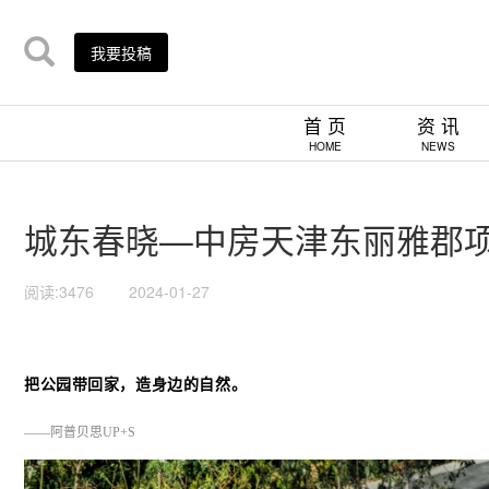
我要投稿
首 页
资 讯
HOME
NEWS
城东春晓—中房天津东丽雅郡
阅读:3476
2024-01-27
把公园带回家，造身边的自然。
——阿普贝思UP+S