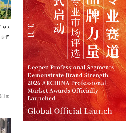
作品天
文关怀
设计预