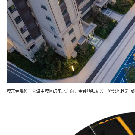
城东春晓位于天津主城区的东北方向，金钟地铁站旁，紧邻地铁6号