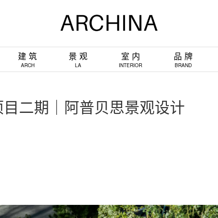
建 筑
景 观
室 内
品 牌
ARCH
LA
INTERIOR
BRAND
项目二期｜阿普贝思景观设计