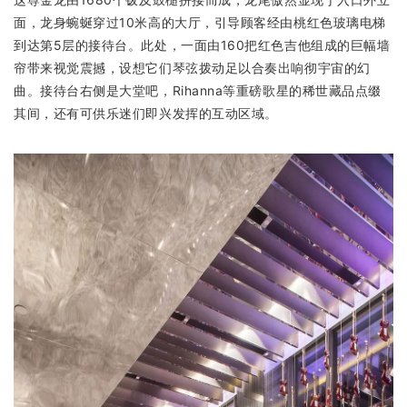
面，龙身蜿蜒穿过10米高的大厅，引导顾客经由桃红色玻璃电梯
到达第5层的接待台。此处，一面由160把红色吉他组成的巨幅墙
帘带来视觉震撼，设想它们琴弦拨动足以合奏出响彻宇宙的幻
曲。接待台右侧是大堂吧，Rihanna等重磅歌星的稀世藏品点缀
其间，还有可供乐迷们即兴发挥的互动区域。