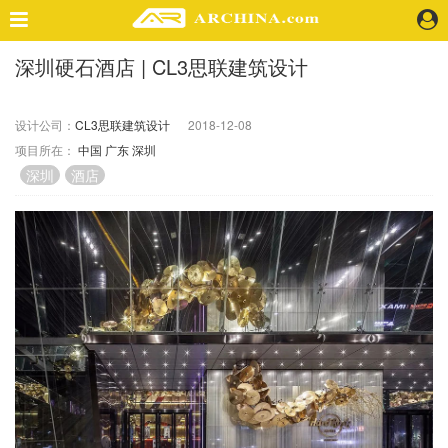
深圳硬石酒店 | CL3思联建筑设计
精选案例
建 筑
设计公司：
CL3思联建筑设计
2018-12-08
景 观
项目所在：
中国
广东
深圳
室 内
深圳
酒店
视 频
头条资讯
业 界
机 构
人 物
地 产
快速搜索