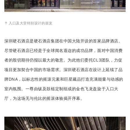
企业招聘
企业会员
↑ 入口及大堂特别设计的鼓龙
关于投稿
广告投放
深圳硬石酒店是硬石酒店集团在中国大陆开设的首家品牌酒店。
尽管硬石酒店已经是于全球闻名遐迩的成功品牌，面对中国消费
关于我们
者的殷切期待仍报以最大的敬意。为此他们委托CL3团队，力促
联系我们
项目更加契合中国的市场需求。深圳硬石酒店在设计上延续了品
牌DNA，以标志性的摇滚元素和巨星藏品打造充满能量与动感的
室内氛围。一尊由钹及鼓槌定制组成的金色飞龙盘旋于入口大
厅，为这场无与伦比的摇滚体验揭开序幕。