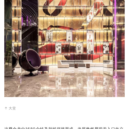
↑ 大堂
这尊金龙由1680个钹及鼓槌拼接而成，龙尾傲然显现于入口外立