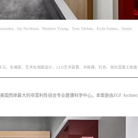
zalez、Jay Nordsten、Matthew Young、Tony Tavlian、Kylie Gaines、Suejin
动多元、车厢座、艺术化地图设计、LED艺术装置、木格栅、红色、抛光混凝土地面
是美国西岸最大的非营利性综合专业健康科学中心。本案是由ZGF Architec