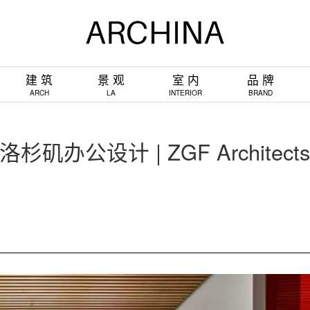
建 筑
景 观
室 内
品 牌
ARCH
LA
INTERIOR
BRAND
杉矶办公设计 | ZGF Architects