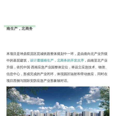
南生产，北商务
本项目是坤鼎双流区昆城铁路整体规划中一环，是由南向北产业升级
中的基层建筑，
设计遵循南生产，北商务的开发次序
，由南至北产业
升级，依托中国·西南应急产业园整体定位，将设立应急技术、物资、
信息中心，形成完成的产业闭环，体现园区辐射和带动效应，同时在
项目西侧与国际安防应急产业形象轴对话。