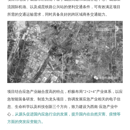
流国际机场、以及成昆铁路公兴站的便利交通条件
，可有效满足项目
所需的交通运输需求，同时具备良好的跨区域商务交通能力。
项目结合应急产业融合度高的特点，积极布局“2+2+4”产业体系，以应
急智能装备研发、制造为龙头项目，协调发展应急产业相关的电子信
息、生命科学以及科技创新三个方向，致力建设为西南·应急产业中
心，
从源头促进国内应急行业的发展
，提升国内在自然灾害、疫情等
方面的突发应变能力。