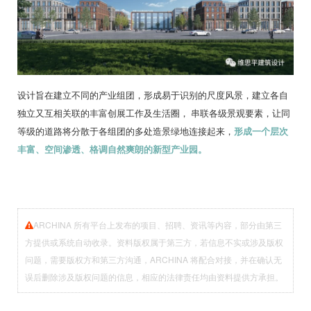
设计旨在建立不同的产业组团，形成易于识别的尺度风景，建立各自
独立又互相关联的丰富创展工作及生活圈， 串联各级景观要素，让同
等级的道路将分散于各组团的多处造景绿地连接起来，
形成一个层次
丰富、空间渗透、格调自然爽朗的新型产业园。
ARCHINA 所有平台上发布的项目、招聘、资讯等内容，部分由第三
方提供或系统自动收录。资料版权属于第三方，若信息不实或涉及版权
问题，需要版权方和第三方沟通，ARCHINA 将配合对接，并在确认无
误后删除涉及版权问题的信息，相应的法律责任均由资料提供方承担。