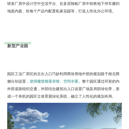
研发厂房中设计空中交流平台、在多层独栋厂房中则将地下停车搬到
地面内庭、给
每个产品均配置私家花园等
，打造人性化办公环境。
新型产业园
园区工业厂房区的主出入口巧妙利用两块用地中部的规划路于南北两
侧分别设置，
使得建筑错落有致、空间丰富。
整个园区通过环形的内
外部道路组织交通，外部结合建筑出入口设置广场及局部绿化带
，形
成一个有机的园区立体景观绿化系统
，确立了人性化的规划布局。