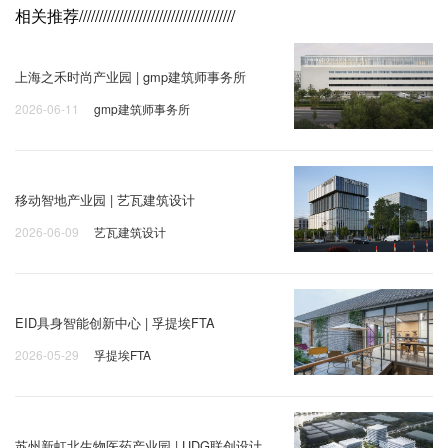
相关推荐
///////////////////////////////////////
上海之禾时尚产业园 | gmp建筑师事务所
2026-06-11
gmp建筑师事务所
移动智地产业园 | 艺瓦建筑设计
2026-06-09
艺瓦建筑设计
EID具身智能创新中心 | 孚提埃FTA
2026-05-29
孚提埃FTA
苏州新虹北生物医药产业园 | UDG联创设计