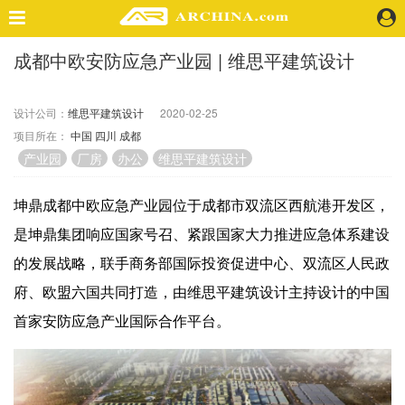
成都中欧安防应急产业园 | 维思平建筑设计
精选案例
建 筑
设计公司：
维思平建筑设计
2020-02-25
景 观
项目所在：
中国
四川
成都
室 内
产业园
厂房
办公
维思平建筑设计
视 频
坤鼎成都中欧应急产业园位于成都市双流区西航港开发区，
头条资讯
是坤鼎集团响应国家号召、紧跟国家大力推进应急体系建设
业 界
的发展战略，联手商务部国际投资促进中心、双流区人民政
机 构
府、欧盟六国共同打造，由维思平建筑设计主持设计的中国
人 物
首家安防应急产业国际合作平台。
地 产
快速搜索