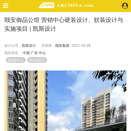
颐安御品公馆 营销中心硬装设计、软装设计与
精选案例
实施项目 | 凯斯设计
建 筑
景 观
室 内
设计公司：
凯斯设计
开发商：
颐安集团
2021-08-28
项目所在：
中国
广东
中山
视 频
营销中心
室内设计
头条资讯
业 界
机 构
人 物
地 产
快速搜索