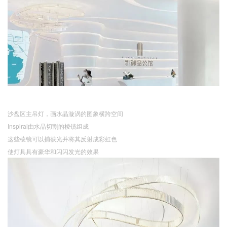
沙盘区主吊灯，
画水晶漩涡的图象横跨空间
Inspiral由水晶切割的棱镜组成
这些棱镜可以捕获光并将其反射成彩虹色
使灯具具有豪华和闪闪发光的效果