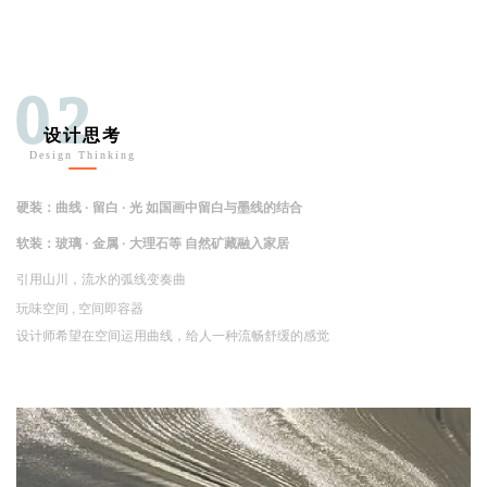
02
设计思考
Design Thinking
硬装：曲线
· 留白
· 光
如国画中留白与墨线的结合
软装：玻璃 · 金属 · 大理石等 自然
矿藏
融入家居
引用山川，流水的弧线变奏曲
玩味空间 , 空间即容器
设计师希望在空间运用曲线，给人一种流畅舒缓的感觉