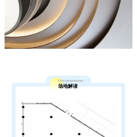
#Site interpretation#
场地解读