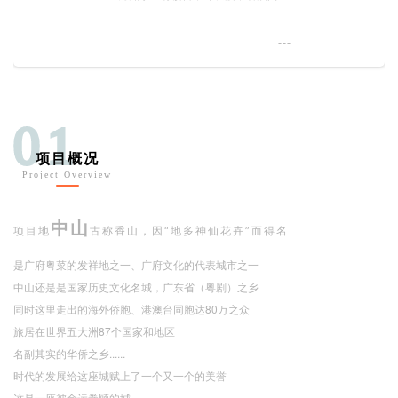
---
01
项目概况
Project Overview
中山
项目地
古称香山，
因“地多神仙花卉”而得名
是广府粤菜的发祥地之一、
广府文化的代表城市之一
中山还是是国家历史文化名城，广东省（粤剧）之乡
同时这里走出的海外侨胞、港澳台同胞达80万之众
旅居在世界五大洲87个国家和地区
名副其实的华侨之乡......
时代的发展给这座城赋上了一个又一个的美誉
这是一座被命运眷顾的城