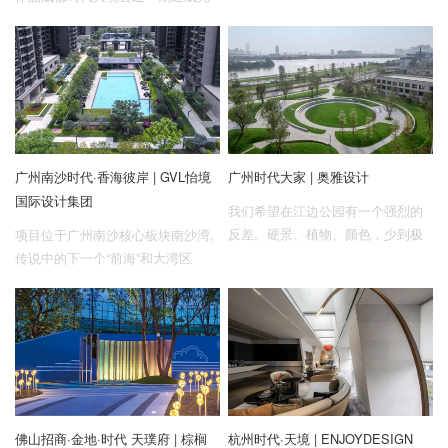
工。该项目位于成都市金牛大道上
天府文化景观轴的重要位置，是一
个集商业、办公为一体的新型城市
复合街区。
广州南沙时代·香海彼岸 | GVL怡境
广州时代大家 | 奥雅设计
国际设计集团
我们希望在江边公园有一个强烈的
反差。硬景、植物、颜色，少到极
项目位于广州南沙核心板块南沙湾,
致；连续的地形草地造景，成为四
传说中的下一个“前海”和大湾区
季的衬托；放空，看阴晴圆缺、看
的“黑马”。
珠江奔腾。
佛山招商·金地·时代 天璞府 | 棕榈
杭州时代·天境 | ENJOYDESIGN