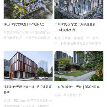
佛山 时代君林府 | HZS滙张思
广州时代·芳华里二期续建更新 |
EID建筑事务所
时代君林府作为时代中国高端产品
线的代表作品，坐落于全球创客小
时代·芳华里二期地处广州市番禺
镇A3地块。本项目通过系统性的空
区，是汉溪长隆城市版块的重要节
间规划与精细化的建筑设计，展现
点，尽享万博片区核心价值的溢出
了当代高端住宅开发的技术水准与
和广州南站的枢纽交通便利。时代·
审美追求
芳华里总体建筑面积约21万平米，
其中二期总建筑面积约10万平方
米，包含3栋共7万平方米的商务办
公大楼、2.7万平方米的精品社区商
业—时代·芳华里CR8，以及一个
成都时代天境公建一期 | EID建筑事
广东佛山时代 · 天韵 | DDON笛东
4,000平方米的户外花园式社交聚
务所
场；项目以创新商务园区及社区体
无界 · 共享新型社区
验为驱动，构建连接自然与人文、
近期， EID Arch/姜平工作室设计的
商务与休闲的都市立体新空间。
作品成都时代天境公建一期建成完