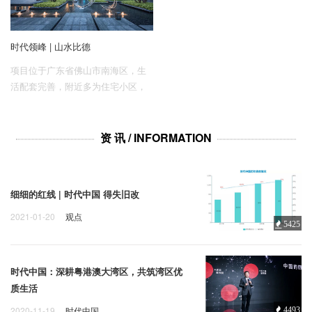
水三分田”的地域特性为灵感，引江
水入园，居山品江，赋予场地以独
特的自然文化背景。
时代领峰 | 山水比德
项目位于广东省佛山市南海区，生
活配套完善，附近多为住宅小区，
周边景观条件一般。我们以现代的
景观语言，将艺术与功能生活空间
结合，创造多元化的艺术体验式社
资 讯 / INFORMATION
区。
细细的红线 | 时代中国 得失旧改
2021-01-20
观点
5425
时代中国：深耕粤港澳大湾区，共筑湾区优
质生活
2020-11-19
时代中国
4493