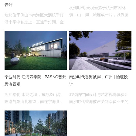
设计
杭州时代·天境坐落于杭州市闲林
镇，山、湖、城连成一片，以低密
地块位于佛山市南海区大沥镇千灯
度的人居建筑，为都市菁英构建城
湖十字中轴之上，直通千灯湖、金
居自然的美好生活形态。其售楼体
融高新区、荔湾等广佛核心区域，
验中心的室内设计由
享广佛同城便利，区域上层规划定
ENJOYDESIGN 倾力担纲。
位为创客小镇，区位优势明显。周
边在陆续改造，作为整个创客小镇
的首开项目，引发我们对场地功能
设计的思考。
宁波时代·江湾四季院 | PASNO普梵
南沙时代香海彼岸，广州 | 怡境设
思洛景观
计
浙江奉化·水韵之城，东濒象山港、
独特的空间设计与艺术视觉体验让
隔港与象山县相望，南连宁海县，
南沙时代香海彼岸受到众多业主的
西接新昌县、嵊州市和余姚市，北
肯定与青睐，而生活的艺术，艺术
交鄞县。江湾四季即处奉化，外围
所带来的精神体悟，仍待人们去感
群山环绕，奉化江水蜿蜒，依山傍
受与发现。未来，怡境希望
水，蕴藏灵气。设计师以此“六山一