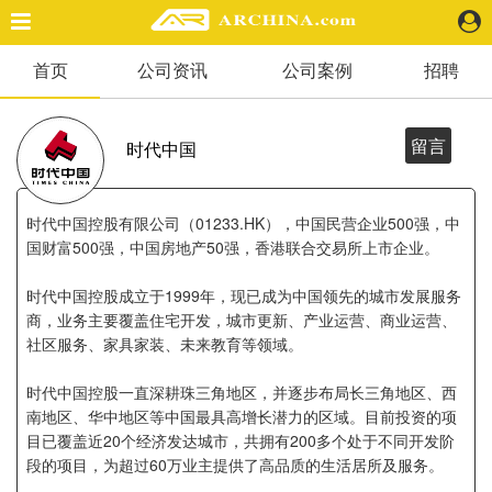
首页
公司资讯
公司案例
招聘
精选案例
建 筑
景 观
留言
时代中国
室 内
视 频
时代中国控股有限公司（01233.HK），中国民营企业500强，中
国财富500强，中国房地产50强，香港联合交易所上市企业。
头条资讯
时代中国控股成立于1999年，现已成为中国领先的城市发展服务
业 界
商，业务主要覆盖住宅开发，城市更新、产业运营、商业运营、
机 构
社区服务、家具家装、未来教育等领域。
人 物
地 产
时代中国控股一直深耕珠三角地区，并逐步布局长三角地区、西
南地区、华中地区等中国最具高增长潜力的区域。目前投资的项
快速搜索
目已覆盖近20个经济发达城市，共拥有200多个处于不同开发阶
段的项目，为超过60万业主提供了高品质的生活居所及服务。