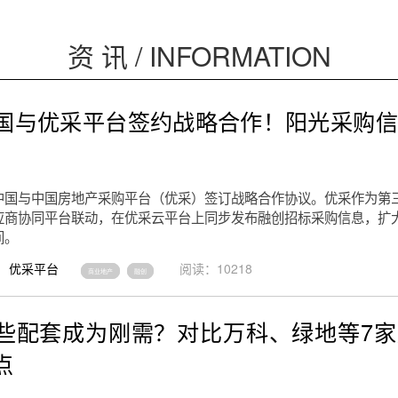
资 讯 / INFORMATION
国与优采平台签约战略合作！阳光采购信
中国与中国房地产采购平台（优采）签订战略合作协议。优采作为第
应商协同平台联动，在优采云平台上同步发布融创招标采购信息，扩
间。
优采平台
阅读：10218
商业地产
融创
些配套成为刚需？对比万科、绿地等7家
点