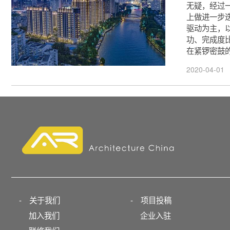
无疑，经过
上做进一步
驱动为主，
功、完成度
在紧锣密鼓
2020-04-01
-
关于我们
-
项目投稿
加入我们
企业入驻