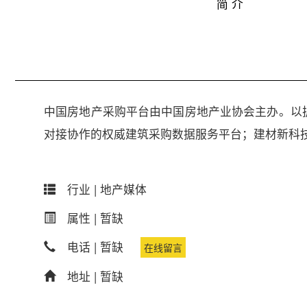
简 介
中国房地产采购平台由中国房地产业协会主办。以
对接协作的权威建筑采购数据服务平台；建材新科
行业 |
地产媒体
属性 |
暂缺
电话 |
暂缺
在线留言
地址 |
暂缺