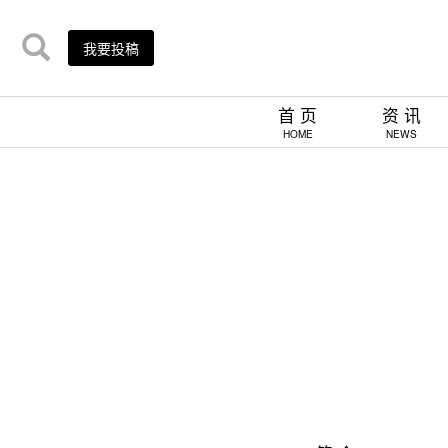
我要投稿
首 页
资 讯
HOME
NEWS