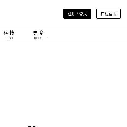
注册 / 登录
在线客服
科 技
更 多
TECH
MORE