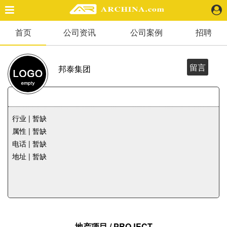
首页
公司资讯
公司案例
招聘
精选案例
建 筑
景 观
留言
邦泰集团
室 内
视 频
行业 | 暂缺
头条资讯
属性 | 暂缺
业 界
电话 | 暂缺
机 构
地址 | 暂缺
人 物
地 产
快速搜索
地产项目 / PROJECT