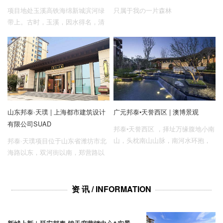
建一处不仅可以慢下来，还可以自
项目地处玉溪高铁海绵新城滨河绿
只属于我の一片森林
由呼吸的精神“森”活堡垒。
带上。古时，玉溪，因水得名，清
流如玉，水网系统丰富。而今，作
为中国向南亚东南亚的门户枢纽，
玉溪高铁新城迈入“高铁时代”，一座
更新、更现代、更生态的园林城市
规划跃然纸上。
山东邦泰·天璞 | 上海都市建筑设计
广元邦泰•天誉西区 | 澳博景观
有限公司SUAD
邦泰•天誉西区 ，择址万缘腹地小南
山，头枕南山山脉，南河水环抱，
邦泰·天璞项目位于山东省潍坊市北
大规模多维度的山水园林生态资
海路以东，双河街以南，郑营路以
源，以“一山一河五公园”的绝版位
西、长城机器厂北侧。项目基地东
置，在广元已别无他寻。
西宽约106.6米，南北长约195米，
用地面积22464㎡，总建筑面积
资 讯 / INFORMATION
60355㎡ 。