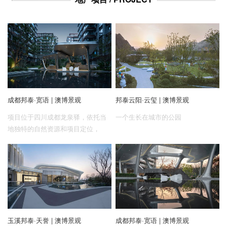
企业招聘
企业会员
关于投稿
广告投放
关于我们
成都邦泰·宽语 | 澳博景观
邦泰云阳·云玺 | 澳博景观
联系我们
项目位于四川成都龙泉驿，依托当
一个生长在城市的公园
地独特的自然资源和项目定位，
以“呼吸·森林”为主题，构建现代雅
奢风格，通过打破、消融、拆解、
组合、重构的方式，强调干净明快
的线条感，打造溪语、密影、花
语、绿汀、麓石、闻鸟、尘林、逐
萤八大森系景观，并注入滩、渡、
谷、涧、屿、台、洲、林八大象征
玉溪邦泰·天誉 | 澳博景观
成都邦泰·宽语 | 澳博景观
自然的山野风元素，为城市青年构