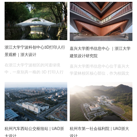
性融合的设计范式。
互通，距富阳高铁站约5KM，富阳
区中心约10KM, 离杭州市主城区直
线距离约30KM。
浙江大学宁波科创中心3D打印人行
嘉兴大学图书信息中心 ｜浙江大学
景观桥｜浙大设计
建筑设计研究院
在浙江大学宁波校区的河道绿境
嘉兴大学图书信息中心位于嘉兴大
中，一座别具一格的 3D 打印人行
学梁林校区核心部位，作为校园文
桥横跨水面，它不仅是交通的纽
化灯塔，北迎校园气象，南拥潋滟
带，更是科技与艺术碰撞的结晶。
湖光，恰处于东西校区纽带与校园
桥全长16m、宽3.3m、高3.3m，是
横向景观主轴的聚焦点，得天独厚
目前全球跨径最大的非线性空间体
地融汇自然景观与人文脉络。
型配筋打印混凝土景观桥梁。
杭州汽车西站公交枢纽站 | UAD浙
杭州市第一社会福利院 | UAD浙大
大设计
设计