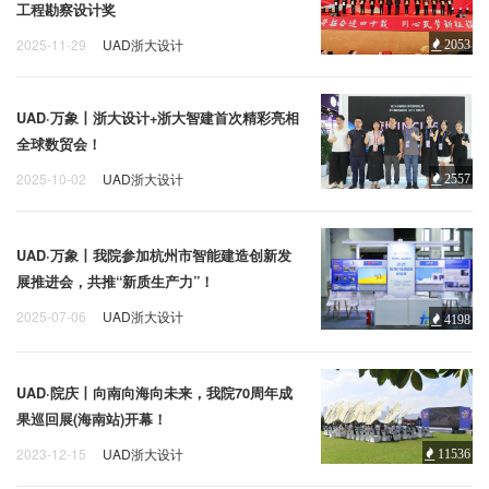
江大学建筑设计研究院担纲全过程
着传播、传承文化艺术之重任，也
工程勘察设计奖
设计总承包。
将成为新城重要的文化记忆意象和
2025-11-29
UAD浙大设计
2053
城市节点。
UAD·万象丨浙大设计+浙大智建首次精彩亮相
全球数贸会！
2025-10-02
UAD浙大设计
2557
UAD·万象丨我院参加杭州市智能建造创新发
展推进会，共推“新质生产力”！
2025-07-06
UAD浙大设计
4198
UAD·院庆丨向南向海向未来，我院70周年成
果巡回展(海南站)开幕！
2023-12-15
UAD浙大设计
11536