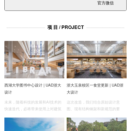
官方微信
项 目 / PROJECT
西湖大学图书中心设计 | UAD浙大
浙大玉泉校区一食堂更新 | UAD浙
设计
大设计
未来，随着科技的发展和AI技术的
这次改造，我们结合原始设计意
快速迭代，必将带来使用上对建筑
图、现有结构钢架和新规范的要
物理空间的不断改变。
求，将其升级为集防水防渗、消防
排烟、自然采光于一体的多功能天
窗，巧妙融合了采光、通风与防水