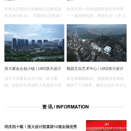
杭州汽车西站公交枢纽站总建筑面
杭州市第一社会福利院是杭州市唯
积为25739.4㎡，可容纳公交线路7
一一家政府托底，承担社会“三无”人
条，共设21个公交待发车位，主要
员、年满18周岁孤儿和查无着落流
功能包括公交枢纽站、公交调度管
浪乞讨人员安置职能的福利机构，
理和换乘中心。
其中将近85%的服务对象存在精
神、智力、肢体障碍，缺乏自主生
活的能力。
浙大紫金众创小镇 | UAD浙大设计
顺昌文化艺术中心 | UAD浙大设计
浙江大学紫金众创小镇（浙大森
富屯溪蜿蜒曲折，绕着顺昌老城南
林）由杭州市西湖区人民政府与浙
侧拐了个U形弯，顺昌文化艺术中心
江大学联合共建，毗邻浙江大学紫
就位于这个U形的拱顶位置，龙山公
金港校区，是城西科创大走廊的东
园以南，新体育中心以北，是顺昌
部启动区，也是浙江省第六批省级
水南区块重要的复合型公共文化空
资 讯 / INFORMATION
特色小镇。项目总建筑面积约26万
间。它有如“两块巨石”被置于龙山公
平米，其中地上建筑面积17万平方
园以南的台地之上，与北侧龙山共
米，地下建筑面积9万平方米，由浙
同围合出文化艺术广场。它既担负
同庆四十载！浙大设计院喜获13项全国优秀