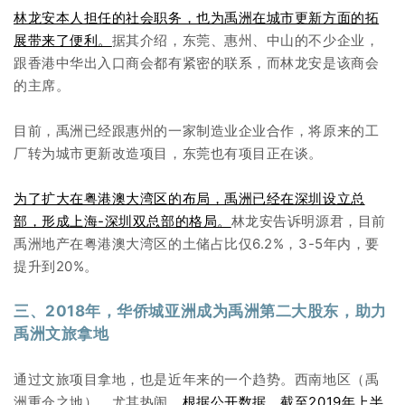
林龙安本人担任的社会职务，也为禹洲在城市更新方面的拓
展带来了便利。
据其介绍，东莞、惠州、中山的不少企业，
跟香港中华出入口商会都有紧密的联系，而林龙安是该商会
的主席。
目前，禹洲已经跟惠州的一家制造业企业合作，将原来的工
厂转为城市更新改造项目，东莞也有项目正在谈。
为了扩大在粤港澳大湾区的布局，禹洲已经在深圳设立总
部，形成上海-深圳双总部的格局。
林龙安告诉明源君，目前
禹洲地产在粤港澳大湾区的土储占比仅6.2%，3-5年内，要
提升到20%。
三、2018年，华侨城亚洲成为禹洲第二大股东，助力
禹洲文旅拿地
通过文旅项目拿地，也是近年来的一个趋势。西南地区（禹
洲重仓之地），尤其热闹。
根据公开数据，截至2019年上半