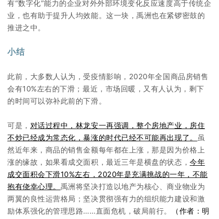
有“数字化”能力的企业对外外部环境变化反应速度高于传统企
业，也有助于提升人均效能。这一块，禹洲也在紧锣密鼓的
推进之中。
小结
此前，大多数人认为，受疫情影响，2020年全国商品房销售
会有10%左右的下滑；最近，市场回暖，又有人认为，剩下
的时间可以弥补此前的下滑。
可是，
对话过程中，林龙安一再强调，整个房地产业，房住
不炒已经成为常态化，暴涨的时代已经不可能再出现了。
虽
然近年来，商品的销售金额每年都在上涨，那是因为价格上
涨的缘故，如果看成交面积，最近三年是横盘的状态，
今年
成交面积会下滑10%左右，2020年是充满挑战的一年，不能
抱有侥幸心理。
禹洲将坚决打造以地产为核心、商业物业为
两翼的良性运营格局；坚决贯彻强有力的组织能力建设和激
励体系强化的管理思路……直面危机，破局前行。
（作者：明