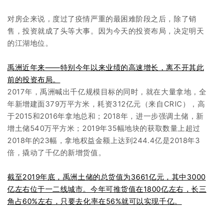
对房企来说，度过了疫情严重的最困难阶段之后，除了销
售，投资就成了头等大事。因为今天的投资布局，决定明天
的江湖地位。
禹洲近年来——特别今年以来业绩的高速增长，离不开其此
前的投资布局。
2017年，禹洲喊出千亿规模目标的同时，就在大量拿地，全
年新增建面379万平方米，耗资312亿元（来自CRIC），高
于2015和2016年拿地总和；2018年，进一步强调土储，新
增土储540万平方米；2019年35幅地块的获取数量上超过
2018年的23幅，拿地权益金额上达到244.4亿是2018年3
倍，撬动了千亿的新增货值。
截至2019年底，禹洲土储的总货值为3661亿元，其中3000
亿左右位于一二线城市。今年可推货值在1800亿左右，长三
角占60%左右，只要去化率在56%就可以实现千亿。