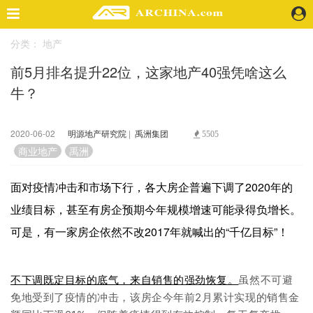
分类：
地产
精选案例
前5月排名提升22位，这家地产40强凭啥这么
建 筑
牛？
景 观
室 内
视 频
2020-06-02
明源地产研究院
|
禹洲集团
5505
商业地产
禹洲
头条资讯
面对疫情冲击和市场下行，各大房企普遍下调了2020年的
业 界
业绩目标，甚至有房企预期今年规模增速可能录得负增长。
机 构
人 物
可是，有一家房企依然不改2017年就喊出的“千亿目标”！
地 产
快速搜索
不下调既定目标的底气，来自销售的强劲恢复。
虽然不可避
免地受到了疫情的冲击，该房企今年前2月累计实现的销售金