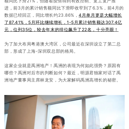
企业招聘
额同比下滑21%，但随着疫情得到有效控制、复工复产推
进，前3月的累计销售额同比下滑即收窄到了6.3%，前4月的
数据已经回正，同比增长约23.86%，
4月单月更是大幅增长
企业会员
了87.41%，5月环比继续增长，1-5月累计销售额达307.4亿
关于投稿
元，位列35位，较去年末的排位飙升了22名，十分亮眼！
广告投放
为了加大布局粤港澳大湾区，公司最近在深圳设立了第二总
部，形成了上海-深圳双总部的格局。
关于我们
联系我们
这家企业就是禹洲地产！禹洲的表现为何如此强势？原因有
哪些？禹洲对后市的判断如何？最近，明源君独家对话了禹
洲地产董事局主席林龙安，为大家解码禹洲高增长的秘密。