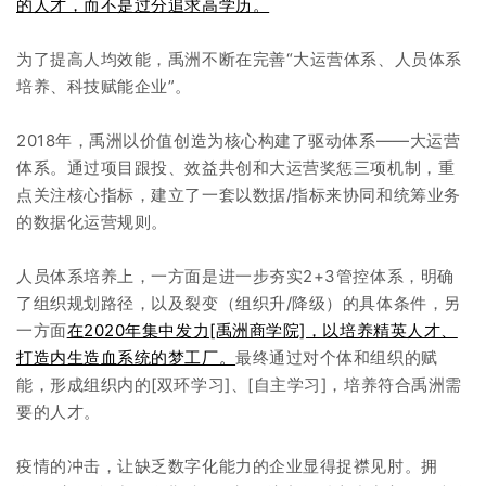
的人才，而不是过分追求高学历。
为了提高人均效能，禹洲不断在完善“大运营体系、人员体系
培养、科技赋能企业”。
2018年，禹洲以价值创造为核心构建了驱动体系——大运营
体系。通过项目跟投、效益共创和大运营奖惩三项机制，重
点关注核心指标，建立了一套以数据/指标来协同和统筹业务
的数据化运营规则。
人员体系培养上，一方面是进一步夯实2+3管控体系，明确
了组织规划路径，以及裂变（组织升/降级）的具体条件，另
一方面
在2020年集中发力[禹洲商学院]，以培养精英人才、
打造内生造血系统的梦工厂。
最终通过对个体和组织的赋
能，形成组织内的[双环学习]、[自主学习]，培养符合禹洲需
要的人才。
疫情的冲击，让缺乏数字化能力的企业显得捉襟见肘。拥