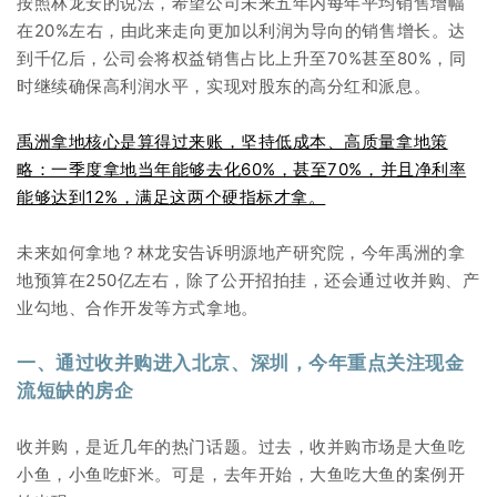
按照林龙安的说法，希望公司未来五年内每年平均销售增幅
在20%左右，由此来走向更加以利润为导向的销售增长。达
到千亿后，公司会将权益销售占比上升至70%甚至80%，同
时继续确保高利润水平，实现对股东的高分红和派息。
禹洲拿地核心是算得过来账，坚持低成本、高质量拿地策
略：一季度拿地当年能够去化60%，甚至70%，并且净利率
能够达到12%，满足这两个硬指标才拿。
未来如何拿地？林龙安告诉明源地产研究院，今年禹洲的拿
地预算在250亿左右，除了公开招拍挂，还会通过收
并
购、产
业勾地、合作开发等方式拿地。
一、通过收并购进入北京、深圳，今年重点关注现金
流短缺的房企
收并购，是近几年的热门话题。过去，收并购市场是大鱼吃
小鱼，小鱼吃虾米。可是，去年开始，大鱼吃大鱼的案例开