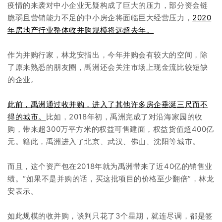
疫情的来袭对中小企业无疑构成了巨大的压力，部分资金链
脆弱且营销能力不足的中小房企将面临巨大经营压力，
2020
年房地产行业整体收并购规模将远超去年。
作为并购行家，林龙安指出，今年并购会有较大的空间，除
了原来熟悉的朋友圈，禹洲还会关注市场上现金流比较短缺
的企业。
此前，禹洲通过收并购，进入了其他许多房企垂涎三尺而不
得的城市。
比如，2018年初，禹洲完成了对沿海家园的收
购，带来超300万平方米的权益可售建面，权益货值超400亿
元。籍此，禹洲进入了北京、武汉、佛山、沈阳等城市。
而且，这个资产包在2018年就为禹洲带来了近40亿的销售业
绩。“如果不是并购的话，买这批项目的价格至少翻倍”，林龙
安表示。
如此规模的收并购，谈判只花了3个星期，就连尽调，都是签