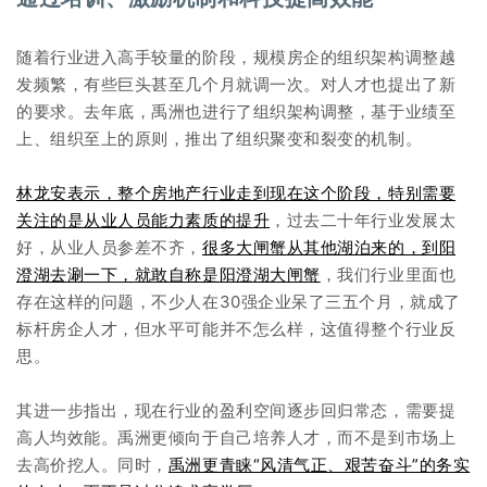
随着行业进入高手较量的阶段，规模房企的组织架构调整越
发频繁，有些巨头甚至几个月就调一次。对人才也提出了新
的要求。去年底，禹洲也进行了组织架构调整，基于业绩至
上、组织至上的原则，推出了组织聚变和裂变的机制。
林龙安表示，整个房地产行业走到现在这个阶段，特别需要
关注的是从业人员能力素质的提升
，过去二十年行业发展太
好，从业人员参差不齐，
很多大闸蟹从其他湖泊来的，到阳
澄湖去涮一下，就敢自称是阳澄湖大闸蟹
，我们行业里面也
存在这样的问题，不少人在30强企业呆了三五个月，就成了
标杆房企人才，但水平可能并不怎么样，这值得整个行业反
思。
其进一步指出，现在行业的盈利空间逐步回归常态，需要提
高人均效能。禹洲更倾向于自己培养人才，而不是到市场上
去高价挖人。同时，
禹洲更青睐“风清气正、艰苦奋斗”的务实