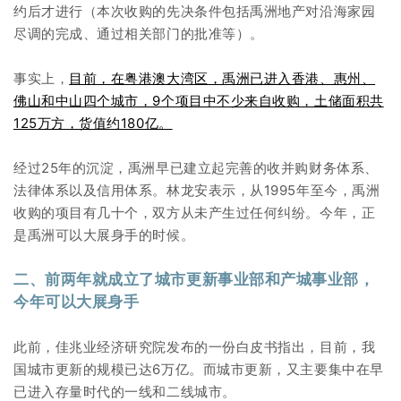
约后才进行（本次收购的先决条件包括禹洲地产对沿海家园
尽调的完成、通过相关部门的批准等）。
事实上，
目前，在粤港澳大湾区，禹洲已进入香港、惠州、
佛山和中山四个城市，9个项目中不少来自收购，土储面积共
125万方，货值约180亿。
经过25年的沉淀，禹洲早已建立起完善的收并购财务体系、
法律体系以及信用体系。林龙安表示，从1995年至今，禹洲
收购的项目有几十个，双方从未产生过任何纠纷。今年，正
是禹洲可以大展身手的时候。
二、前两年就成立了城市更新事业部和产城事业部，
今年可以大展身手
此前，佳兆业经济研究院发布的一份白皮书指出，目前，我
国城市更新的规模已达6万亿。而城市更新，又主要集中在早
已进入存量时代的一线和二线城市。