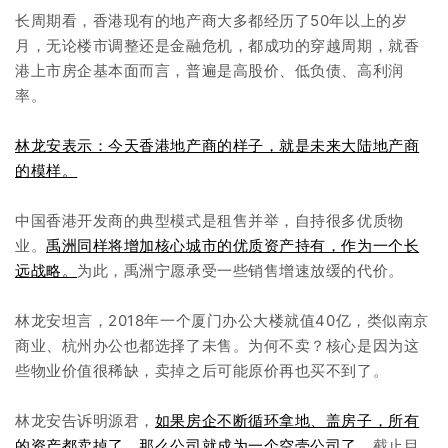
长周期看，香港现有的地产商大多都经历了50年以上的岁
月，无论楼市调整还是金融危机，都成功的穿越周期，就香
港上市房企基本面而言，普遍是高股价、低负债、高利润
率。
林龙安表示：今天香港地产商的样子，就是未来大陆地产商
的模样。
中国香港开发商的典型模式是租售并举，自持很多优质物
业。
禹洲同样将增加核心城市的优质资产持有，作为一个长
远战略。
为此，禹洲宁愿承受一些销售增速放缓的代价。
林龙安坦言，2018年一个厦门办公大楼就值40亿，类似南京
商业、杭州办公也都选择了未售。为何不卖？核心是因为这
些物业价值很稀缺，卖掉之后可能原价再也买不到了。
林龙安告诉明源君，
如果房企不断循环拿地、盖房子，所有
的资产都卖掉了，那么公司就成为一个空壳公司了。
截止目