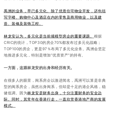
禹洲的业务，早已多元化。除了优质住宅物业开发，还包括
写字楼、购物中心及酒店在内的零售及商用物业，以及建
造、装修及装饰工程。
林龙安认为，多元化是当前规模型房企的重要课题。
根据
CRIC的统计，TOP30的房企70%都发布过多元化战略；
TOP100的房企，更是97％布局了多元化业务。禹洲会坚定
地推进多元化，特别是增加“优质资产”的持有。
一方面，这跟林龙安的出身和经历有关。
在很多人的眼里，闽系房企以激进闻名，禹洲可以算是非典
型的闽系房企，虽然出身闽系，但却是十足的港企风格，稳
健低调。因为
林龙安是财务出身，十分注重财务的安全边
际。同时，其常年在香港行走，一直欣赏香港地产商的发展
模式。