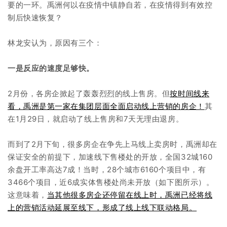
要的一环。禹洲何以在疫情中镇静自若，在疫情得到有效控
制后快速恢复？
林龙安认为，原因有三个：
一是反应的速度足够快。
2月份，各房企掀起了轰轰烈烈的线上售房。但
按时间线来
看，禹洲是第一家在集团层面全面启动线上营销的房企！
其
在1月29日，就启动了线上售房和7天无理由退房。
而到了2月下旬，很多房企在争先上马线上卖房时，禹洲却在
保证安全的前提下，加速线下售楼处的开放，全国32城160
余盘开工率高达7成！当时，28个城市6160个项目中，有
3466个项目，近6成实体售楼处尚未开放（如下图所示）。
这意味着，
当其他很多房企还停留在线上时，禹洲已经将线
上的营销活动延展至线下，形成了线上线下联动格局。