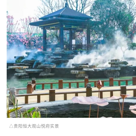
△贵阳恒大观山悦府实景