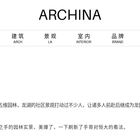
建 筑
景 观
室 内
品 牌
ARCH
LA
INTERIOR
BRAND
五维园林，龙湖的社区景观打动过不少人，让诸多人前赴后继成为龙
主之手的园林实景，美爆了，一下刷新了手哥对恒大的看法。