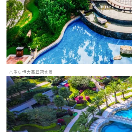
△重庆恒大翡翠湾实景