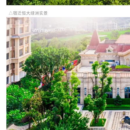
△宿迁恒大绿洲实景