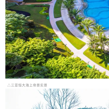
△三亚恒大海上帝景实景