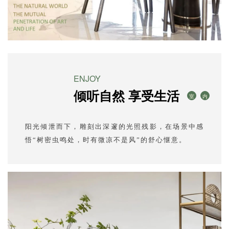
ENJOY
倾听自然 享受生活
室
内
阳光倾泄而下，雕刻出深邃的光照残影，在场景中感
悟“树密虫鸣处，时有微凉不是风”的舒心惬意。