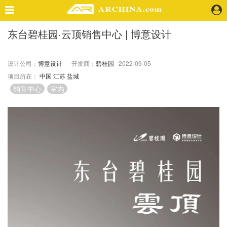
东台碧桂园·云顶销售中心 | 博意设计
精选案例
建 筑
设计公司：
博意设计
开发商：
碧桂园
2022-09-05
景 观
项目所在：
中国
江苏
盐城
室 内
销售中心
室内
视 频
头条资讯
业 界
机 构
人 物
地 产
快速搜索