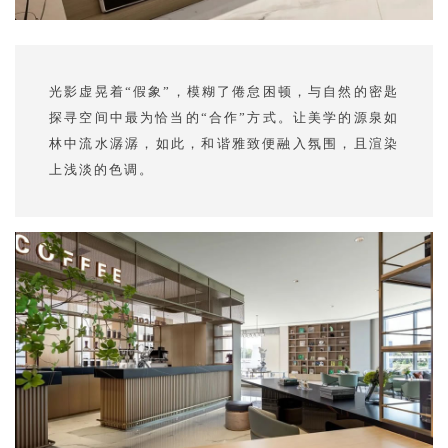
光影虚晃着“假象”，模糊了倦怠困顿，与自然的密匙
探寻空间中最为恰当的“合作”方式。让美学的源泉如
林中流水潺潺，如此，和谐雅致便融入氛围，且渲染
上浅淡的色调。