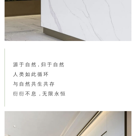
源 于 自 然
，归 于 自 然
人 类 如 此 循 环
与 自 然 共 生 共 存
衍 衍 不 息 ，无 限 永 恒