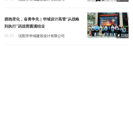
企业招聘
华域会议
企业会员
拥抱变化，奋勇争先 | 华域设计高管“从战略
到执行”训战营圆满结业
关于投稿
广告投放
06-25
沈阳市华域建筑设计有限公司
3262
华域
训战营
结业
关于我们
联系我们