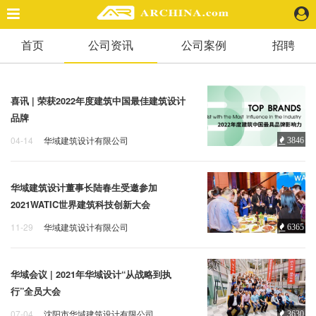
首页
公司资讯
公司案例
招聘
精选案例
建 筑
景 观
喜讯 | 荣获2022年度建筑中国最佳建筑设计
室 内
品牌
视 频
04-14
华域建筑设计有限公司
3846
品牌
影响力
建筑
头条资讯
华域建筑设计董事长陆春生受邀参加
业 界
2021WATIC世界建筑科技创新大会
机 构
11-29
华域建筑设计有限公司
6365
人 物
WATIC
建筑科技
地 产
快速搜索
华域会议 | 2021年华域设计“从战略到执
行”全员大会
07-04
沈阳市华域建筑设计有限公司
3630