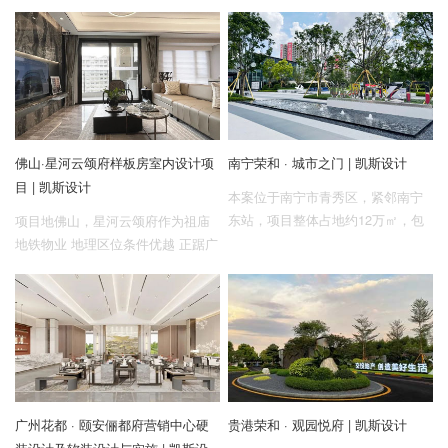
致力于服务卓越的企业家，陪伴企
强强联合打造的高端场所，匹配会
业共同成长，为企业创造长期价
所的是来自中航健身品牌的高质量
值。云沐的主营业务为财务顾问和
服务，集现代科技和现代商务生活
股权投资，以深度的研究和独立的
美学于一体的展示体验空间,以美学
思考，为企业提供长期的投融资服
态度及细节，体现出尊贵来解读精
务，战略咨询和运营管理咨询。
英品格，在理性的篇幅中漫写抒
情。
佛山·星河云颂府样板房室内设计项
南宁荣和 · 城市之门 | 凯斯设计
目 | 凯斯设计
本案位于南宁市青秀区，紧邻南宁
东站，项目整体占地约12万㎡，包
项目地佛山，星河云颂府作为祖庙
含大型商业综合体及公寓酒店住宅
地铁物业 地理区位条件优越 正踞广
和配套中小学。本次设计展示区位
佛线朝安站上盖，快速通达广佛各
于东一地块shoppingmall外延。项
区 2站到祖庙，3站到千灯湖，8站
目整体风格定位为现代轻奢风。
抵达广州西塱 1站到桂城，无缝接
驳佛山唯一贯穿禅南顺的地铁线 与
六纵（佛山大道、汾江路、岭南大
道、文华路、南海大道、桂澜路）
六横（海八路、海三路、兆祥路、
广州花都 · 颐安俪都府营销中心硬
贵港荣和 · 观园悦府 | 凯斯设计
同济路、季华路、魁奇路） 全维路