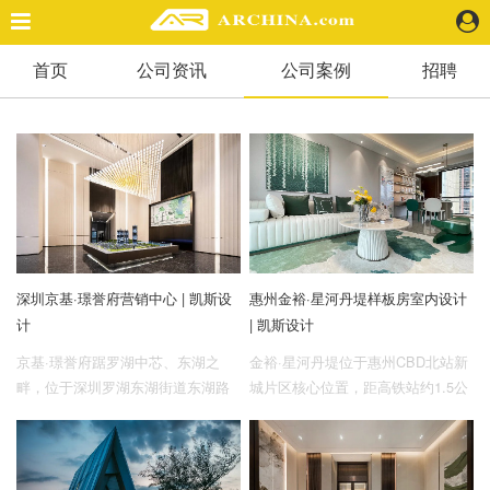
首页
公司资讯
公司案例
招聘
精选案例
建 筑
景 观
室 内
视 频
头条资讯
深圳京基·璟誉府营销中心 | 凯斯设
惠州金裕·星河丹堤样板房室内设计
业 界
计
| 凯斯设计
机 构
人 物
京基·璟誉府踞罗湖中芯、东湖之
金裕·星河丹堤位于惠州CBD北站新
畔，位于深圳罗湖东湖街道东湖路
城片区核心位置，距高铁站约1.5公
地 产
与丹平快速路交汇处西南侧。直面
里，是目前北站新城规模最大的社
快速搜索
约60.5Km²水库生态臻境，尽瞰梧
区。项目总占地面积约100万㎡，总
桐山峦叠翠。2km内奢享一湖三山
建筑面积约180万㎡，容积率1.63，
五园全景绿肺，以百米拥湖揽园的
绿化率30%。金裕三期北靠象头