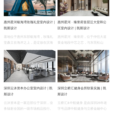
企业招聘
弥珍生态，领潮都芯湖居之先。
山，南面紧邻超1.4万㎡星象乐园景
观园林，家门口公立九年惠州五中
企业会员
附属学校，下楼即享COCO系商业
惠州星河银海湾玫瑰礼堂室内设计 |
惠州星河 · 臻誉府首层泛大堂和公
综合体，小区内更有超3.9万㎡围合
关于投稿
凯斯设计
区室内设计 | 凯斯设计
式园林，4000㎡康养中心，占据金
广告投放
裕星河丹堤核心位置。
基地位于惠州东部银海湾，玫瑰礼
惠州星河 · 臻誉府，位于仲恺大道
堂矗立在海岸之上，是绽放在滨海
黄金地段中芯之芯，与东莞松山
关于我们
与沙滩的璀璨明珠，更是湾区网红
湖，深圳光明科学城打造湾区科技
联系我们
达人追捧的拍照打卡地标。玫瑰礼
铁三角，执掌城市未来发展的头排
堂一楼是充满浪漫气息的婚庆礼
席位。4大商圈环绕，中芯9大学校
堂，负一楼为银海湾项目接待中
环绕，构建中芯一站式优质全龄教
心。星河银海湾是星河34载首个亲
育圈；配建超2万方2大市政公园，
海力作，傲居湾区人气滨海港湾巽
内部精筑9重园林体系。以比肩深圳
寮湾，拥有山海林湖全系自然稀缺
CBD的一线中芯生活品质，焕新仲
深圳云沐资本办公室室内设计 | 凯
深圳立桥汇健身会所软装实施 | 凯
资源，享巽寮湾11公里海岸线，同
恺人居全新高度，缔造一城向往。
斯设计
斯设计
时内部共享9250亩山海高端配套，
只为全力营造塔尖海居生活，引领
云沐资本是一家总部位于深圳，业
立桥汇&中航健身 是由深圳26年老
湾区新旅居时代。
务辐射全国的一级市场精品投行。
字号品牌中航健身与立桥金融中心