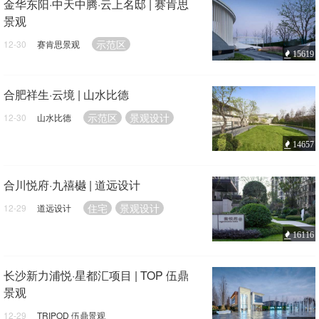
金华东阳·中天中腾·云上名邸 | 赛肯思
景观
示范区
12-30
赛肯思景观
15619
合肥祥生·云境 | 山水比德
示范区
景观设计
12-30
山水比德
14657
合川悦府·九禧樾 | 道远设计
住宅
景观设计
12-29
道远设计
16116
长沙新力浦悦·星都汇项目 | TOP 伍鼎
景观
12-29
TRIPOD 伍鼎景观