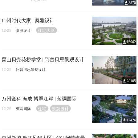
8870
展示区
景观设计
广州时代大家 | 奥雅设计
住宅大区
12-29
奥雅设计
16902
昆山贝壳花桥学堂 | 阿普贝思景观设计
12-29
阿普贝思景观设计
教育空间
景观改造
28105
万州金科.海成 博翠江岸 | 蓝调国际
住宅
景观设计
12-29
蓝调国际
12426
惠州新城·鹿江风华大区 | ASL阿特森景