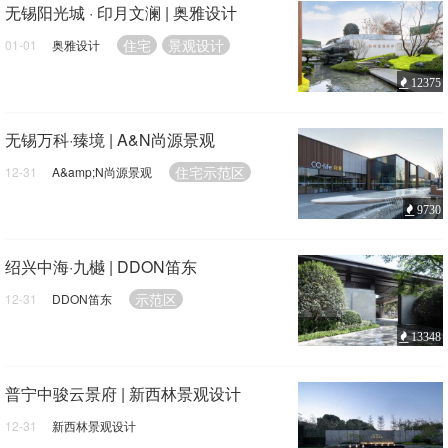
无锡阳光城 · 印月文澜 | 奥雅设计
住宅
景观设计
01-01
奥雅设计
12375
无锡万科·臻境 | A&N尚源景观
住宅示范区
12-31
A&amp;N尚源景观
9730
绍兴中海·九樾 | DDON笛东
示范区
12-31
DDON笛东
13348
普宁中骏云景府 | 新西林景观设计
12-31
新西林景观设计
示范区
景观设计