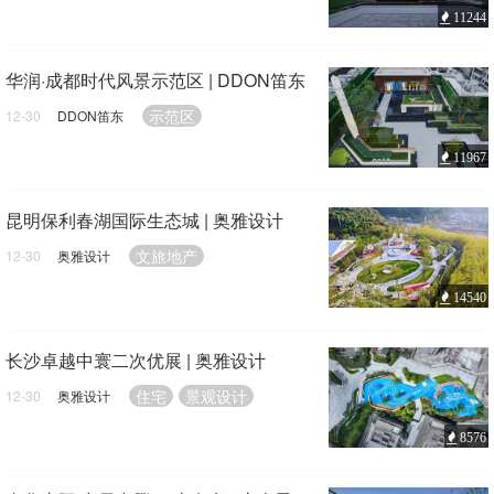
11244
华润·成都时代风景示范区 | DDON笛东
示范区
12-30
DDON笛东
11967
昆明保利春湖国际生态城 | 奥雅设计
文旅地产
12-30
奥雅设计
14540
长沙卓越中寰二次优展 | 奥雅设计
住宅
景观设计
12-30
奥雅设计
8576