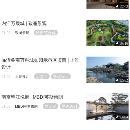
13562
内江万晟城 | 致澜景观
城市综合体
01-03
致澜景观
16316
临沂鲁商万科城如园示范区项目 | 上景
设计
示范区
景观设计
01-03
上景设计
12932
南京望江悦府 | MBDI英斯佛朗
展示区
景观设计
01-03
MBDI英斯佛朗
13904