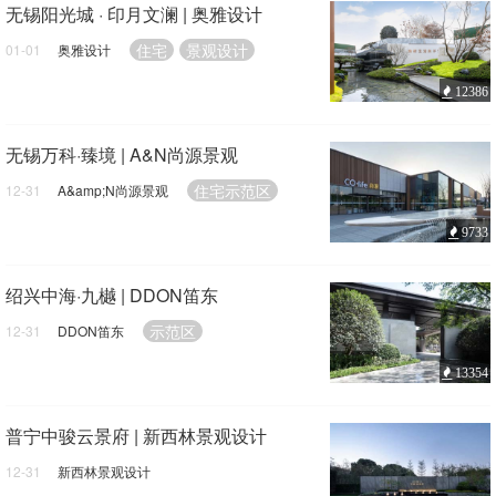
无锡阳光城 · 印月文澜 | 奥雅设计
住宅
景观设计
01-01
奥雅设计
12386
无锡万科·臻境 | A&N尚源景观
住宅示范区
12-31
A&amp;N尚源景观
9733
绍兴中海·九樾 | DDON笛东
示范区
12-31
DDON笛东
13354
普宁中骏云景府 | 新西林景观设计
12-31
新西林景观设计
示范区
景观设计