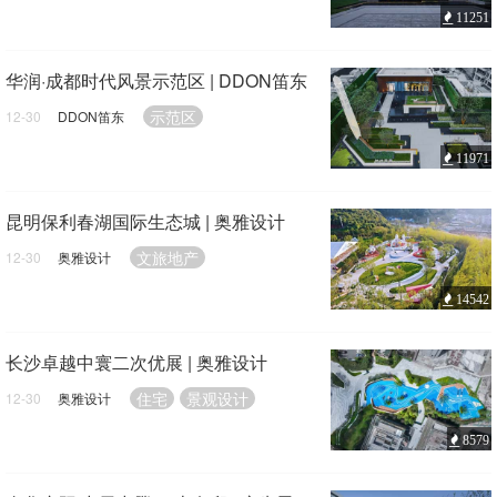
11251
华润·成都时代风景示范区 | DDON笛东
示范区
12-30
DDON笛东
11971
昆明保利春湖国际生态城 | 奥雅设计
文旅地产
12-30
奥雅设计
14542
长沙卓越中寰二次优展 | 奥雅设计
住宅
景观设计
12-30
奥雅设计
8579