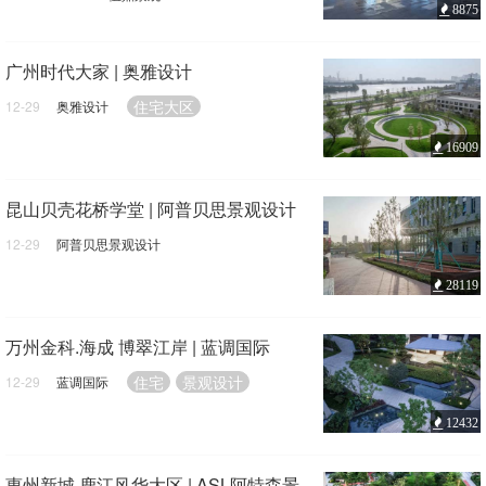
8875
展示区
景观设计
广州时代大家 | 奥雅设计
住宅大区
12-29
奥雅设计
16909
昆山贝壳花桥学堂 | 阿普贝思景观设计
12-29
阿普贝思景观设计
教育空间
景观改造
28119
万州金科.海成 博翠江岸 | 蓝调国际
住宅
景观设计
12-29
蓝调国际
12432
惠州新城·鹿江风华大区 | ASL阿特森景