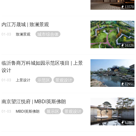
13570
内江万晟城 | 致澜景观
城市综合体
01-03
致澜景观
16326
临沂鲁商万科城如园示范区项目 | 上景
设计
示范区
景观设计
01-03
上景设计
12951
南京望江悦府 | MBDI英斯佛朗
展示区
景观设计
01-03
MBDI英斯佛朗
13907