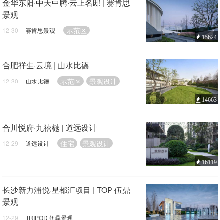
金华东阳·中天中腾·云上名邸 | 赛肯思
景观
示范区
12-30
赛肯思景观
15624
合肥祥生·云境 | 山水比德
示范区
景观设计
12-30
山水比德
14663
合川悦府·九禧樾 | 道远设计
住宅
景观设计
12-29
道远设计
16119
长沙新力浦悦·星都汇项目 | TOP 伍鼎
景观
12-29
TRIPOD 伍鼎景观