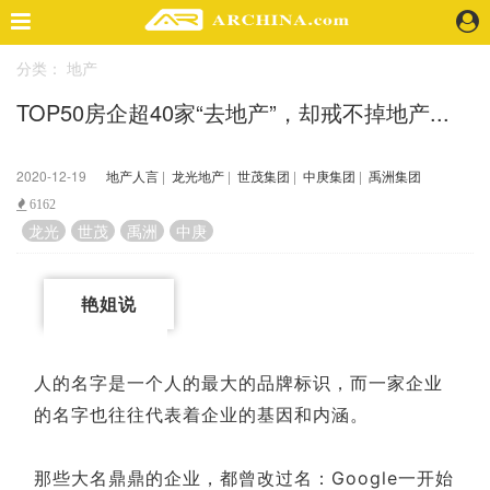
分类：
地产
精选案例
TOP50房企超40家“去地产”，却戒不掉地产...
建 筑
景 观
室 内
2020-12-19
地产人言
|
龙光地产
|
世茂集团
|
中庚集团
|
禹洲集团
视 频
6162
龙光
世茂
禹洲
中庚
头条资讯
业 界
艳姐说
机 构
人 物
人的名字是一个人的最大的品牌标识，而一家企业
地 产
的名字也往往代表着企业的基因和内涵。
快速搜索
那些大名鼎鼎的企业，都曾改过名：Google一开始