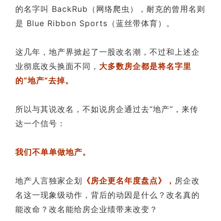
企业招聘
的名字叫 BackRub（网络爬虫），耐克的曾用名则
是 Blue Ribbon Sports（蓝丝带体育）。
企业会员
关于投稿
这几年，地产界掀起了一股改名潮，不过和上述企
广告投放
业彻底改头换面不同，
大多数房企都是将名字里
的“地产”去掉。
关于我们
联系我们
所以与其说改名，不如说房企通过去“地产”，来传
达一个信号：
我们不单单做地产。
地产人言独家企划
《房企更名年度盘点》，
房企改
名这一现象级动作，背后的动因是什么？改名真的
能改命？改名能给房企业绩带来改变？