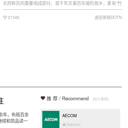
天府新区的重要组成部分，是千年文豪苏东坡的故乡，素有“竹
编艺术之乡”之称。
21345
道田景观DOTN
推 荐 / Recommend
往
[加入推荐]
余年，布局百余
AECOM
继续和您品读一
3683903