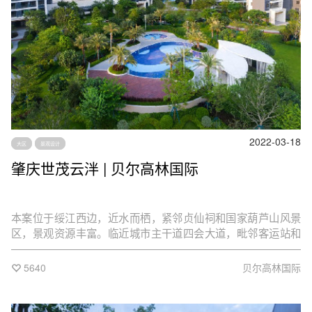
2022-03-18
大区
景观设计
肇庆世茂云泮 | 贝尔高林国际
本案位于绥江西边，近水而栖，紧邻贞仙祠和国家葫芦山风景
区，景观资源丰富。临近城市主干道四会大道，毗邻客运站和
轻轨，享受便捷出行。附近教育资源丰富，书香浓郁。
5640
贝尔高林国际