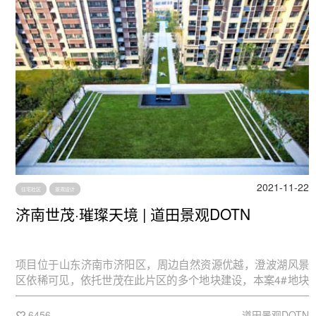
2021-11-22
住宅社区
景观设计
济南世茂·璀璨天境 | 道田景观DOTN
项目位于山东济南市济阳区，周边自然资源优越，澄波湖风景
区依稀可见，依托世茂在此片区的多个地块建设，本案4#地块
紧邻古风雅韵的3#地块世茂国风观澜。然而无论是古韵古风的
中式传统园林，还是极力寻求自然与生活空间相呼应的现代园
6456
道田景观DOTN