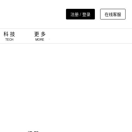
注册 / 登录
在线客服
科 技
更 多
TECH
MORE