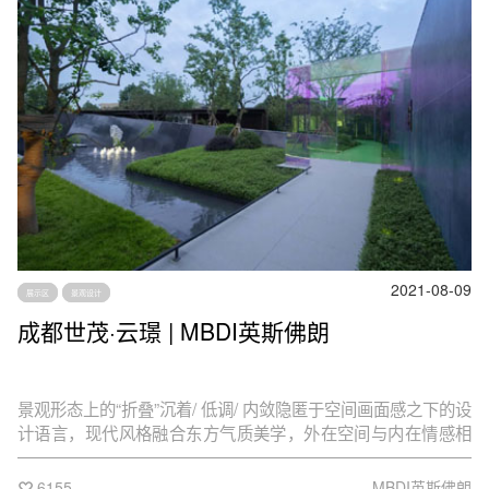
2021-08-09
展示区
景观设计
成都世茂·云璟 | MBDI英斯佛朗
景观形态上的“折叠”沉着/ 低调/ 内敛隐匿于空间画面感之下的设
计语言，现代风格融合东方气质美学，外在空间与内在情感相
互融合，与自然对话，打造一种含蓄内敛的场地气质。
6155
MBDI英斯佛朗