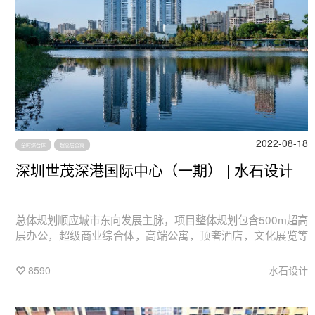
2022-08-18
全时综合体
超高层公寓
深圳世茂深港国际中心（一期） | 水石设计
总体规划顺应城市东向发展主脉，项目整体规划包含500m超高
层办公，超级商业综合体，高端公寓，顶奢酒店，文化展览等
业态，将助力深圳吸纳来自香港的科技研发、总部经济、现代
服务业等高端产业资源，推动深圳和香港深度合作，打造大湾
8590
水石设计
区东部核心，其中中心主塔将成为中国标志性超高层，旨在打
造深圳天际线的一个崭新地标。