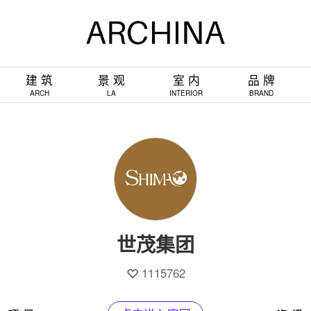
建 筑
景 观
室 内
品 牌
ARCH
LA
INTERIOR
BRAND
世茂集团
1115762