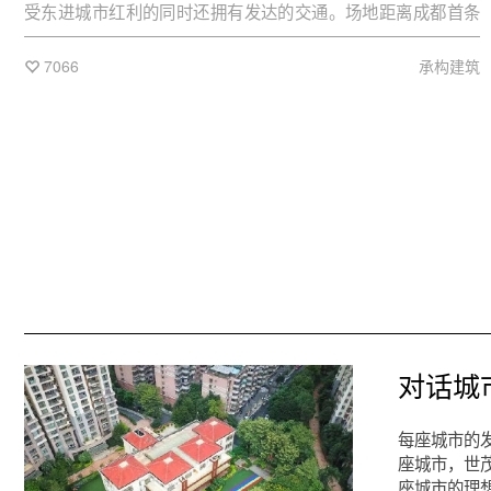
受东进城市红利的同时还拥有发达的交通。场地距离成都首条
地铁环线7号线仅约1千米，连通北站、东站、新站三大转换枢
纽，同时还接驳成渝、成金、成南三大交通干道，聚合万象
7066
承构建筑
城、建设路、成都理工大学、东郊记忆四大商圈人潮。
对话城
每座城市的
座城市，世
座城市的理