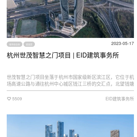
2023-05-17
城市综合体
超高层
杭州世茂智慧之门项目 | EID建筑事务所
世茂智慧之门项目坐落于杭州市国家级新区滨江区，它位于机
场高速公路与通往杭州中心城区钱江三桥的交汇点，北望钱塘
江，毗邻2023年杭州亚运会标志性建筑群奥体中心；基地周边
交通发达、新型业态丰富。智慧之门的建筑方案由EID Arch首
5509
EID建筑事务所
席建筑师姜平主持设计，落成后的建筑群伫立于钱塘江畔，构
建了一个极具辨识度的城市门户。