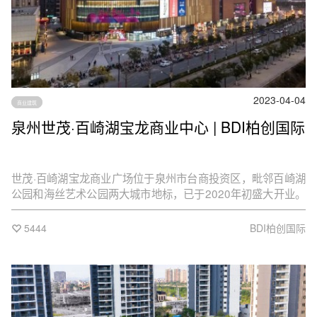
2023-04-04
商业建筑
泉州世茂·百崎湖宝龙商业中心 | BDI柏创国际
世茂·百崎湖宝龙商业广场位于泉州市台商投资区，毗邻百崎湖
公园和海丝艺术公园两大城市地标，已于2020年初盛大开业。
城市性质定位为国家级台商投资区、泉州城市副中心、先进制
造业和高端服务业支撑的生态型滨水城市新区和现代化港口保
5444
BDI柏创国际
税物流工业区，成为中国最开放、最优惠、最高效、最具吸引
力的台商投资区，闪耀成泉州湾一颗璀璨的明珠。