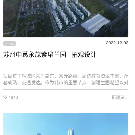
2022-12-02
居住建筑
苏州中葛永茂紫珺兰园 | 拓观设计
项目位于相城区采莲路东，富元路南。周边教育资源丰富，配
套成熟，交通发达。作为城市的重要节点，紫珺兰园希望以对
文脉的传承延续和对美学的极致追求，成为刷新都市天际线的
崭新名片，同时为相城带来内外兼修的生活品质提升。
4843
拓观设计