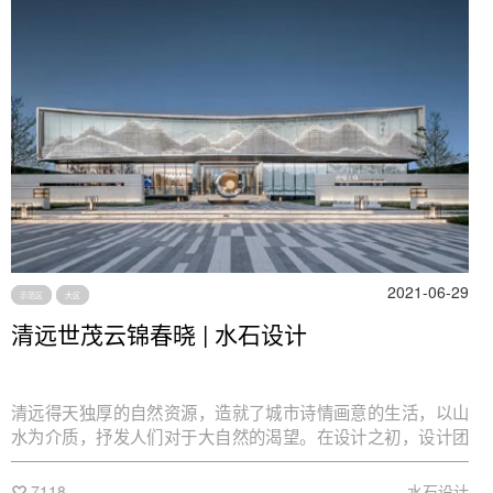
2021-06-29
示范区
大区
清远世茂云锦春晓 | 水石设计
清远得天独厚的自然资源，造就了城市诗情画意的生活，以山
水为介质，抒发人们对于大自然的渴望。在设计之初，设计团
队多次深入清远，走近当地人的生活，力求在这座城市里打造
一个不可复制的视觉形象。
7118
水石设计