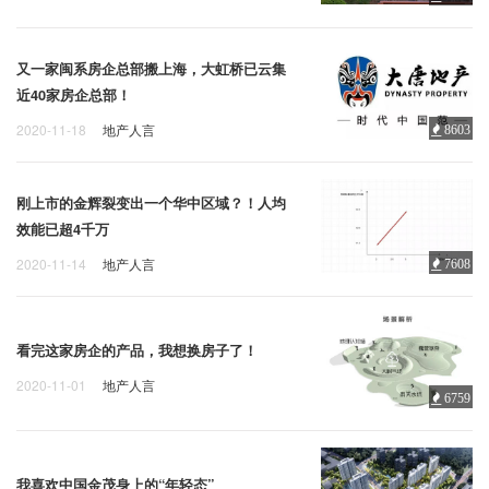
又一家闽系房企总部搬上海，大虹桥已云集
近40家房企总部！
2020-11-18
地产人言
8603
刚上市的金辉裂变出一个华中区域？！人均
效能已超4千万
2020-11-14
地产人言
7608
看完这家房企的产品，我想换房子了！
2020-11-01
地产人言
6759
我喜欢中国金茂身上的“年轻态”