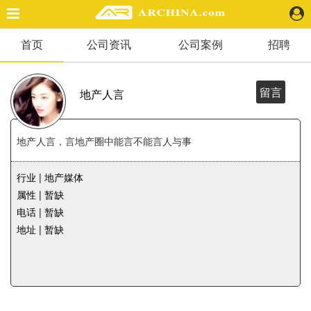
首页
公司资讯
公司案例
招聘
精选案例
建 筑
景 观
留言
地产人言
室 内
视 频
地产人言，言地产圈中能言不能言人与事
头条资讯
行业 | 地产媒体
业 界
属性 | 暂缺
机 构
电话 | 暂缺
人 物
地址 | 暂缺
地 产
快速搜索