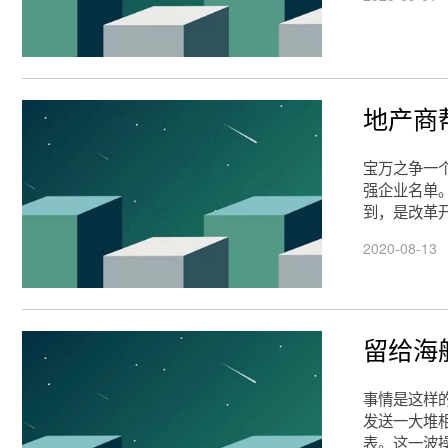
地产商
宝万之争一个
强企业名单
到，是改革
2020-08-13
留给海
事情是这样
发送一大堆
表。这一波