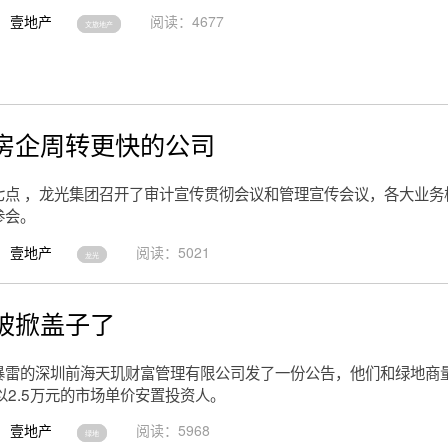
壹地产
阅读：4677
文旅地产
房企周转更快的公司
七点 ，龙光集团召开了审计宣传贯彻会议和管理宣传会议，各大业务
参会。
壹地产
阅读：5021
龙光
被掀盖子了
暴雷的深圳前海天玑财富管理有限公司发了一份公告，他们和绿地商
以2.5万元的市场单价安置投资人。
壹地产
阅读：5968
绿地