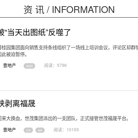
资 讯 / INFORMATION
被“当天出图纸”反噬了
碧桂园集团面向销售支持条线组织了一场线上培训会议，评论区却群
因此被迫暂停。
壹地产
阅读：5796
碧桂园
峡剥离福晟
迎来大换血，世茂集团派出的一支团队，正式接管世茂福晟平台。
壹地产
阅读：10193
世茂
福晟