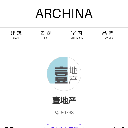
建 筑
景 观
室 内
品 牌
ARCH
LA
INTERIOR
BRAND
壹地产
80738