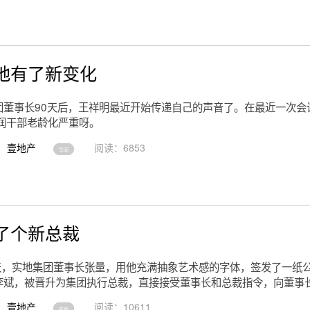
地有了新变化
团董事长90天后，王祥明最近开始传递自己的声音了。在最近一次会
华润干部老龄化严重呀。
壹地产
阅读：6853
华润
了个新总裁
这天，实地集团董事长张量，用他充满抽象艺术感的字体，签发了一纸公
李斌，被晋升为集团执行总裁，直接接受董事长和总裁指令，向董事
壹地产
阅读：10611
实地