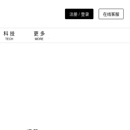
注册 / 登录
在线客服
科 技
更 多
TECH
MORE