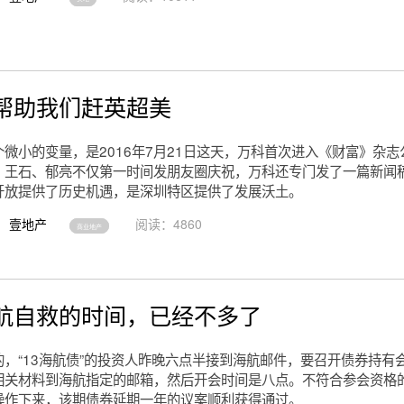
帮助我们赶英超美
微小的变量，是2016年7月21日这天，万科首次进入《财富》杂志
。王石、郁亮不仅第一时间发朋友圈庆祝，万科还专门发了一篇新闻
开放提供了历史机遇，是深圳特区提供了发展沃土。
壹地产
阅读：4860
商业地产
航自救的时间，已经不多了
的，“13海航债”的投资人昨晚六点半接到海航邮件，要召开债券持有
相关材料到海航指定的邮箱，然后开会时间是八点。不符合参会资格
操作下来，该期债券延期一年的议案顺利获得通过。