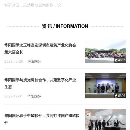
态复合度超高的综合体，从超级自
科研片区，虽然用地极为紧张，设
然生态、超级景观资源、超级城市
计希望建筑不是以冰冷姿态将城市
底盘、超级产业总部、超级生活方
隔离，而是呈现兼收并蓄的场所精
式以及超级城市地标六个维度，打
神。
资 讯 / INFORMATION
造未来超生活体验。
华阳国际龙玉峰当选深圳市建筑产业化协会
第六届会长
4832
2023-03-28
华阳国际
华阳国际与戎光科技合作，共建数字化产业
生态
2022-12-01
华阳国际
6896
华阳国际联手中望软件，共同打造国产BIM软
件