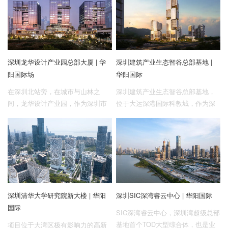
下，依托尊重方案的底层管理逻辑
开始苏醒。
重构，加上全链条管理的统筹、跨
专业/部门协调的整合、协同工作平
台的高效联动，实现项目成本可
控、工期精准、品质卓越、绿色低
深圳龙华设计产业园总部大厦 | 华
深圳建筑产业生态智谷总部基地 |
碳可持续发展。
阳国际场
华阳国际
在深圳北站旁，在城市与山林之
深圳建筑产业生态智谷总部基地，
间，龙华设计产业园，作为深圳市
位于大运深港国际科教城，作为深
第一个工程设计产业园、四家设计
圳市委、市政府在龙岗区布局的全
单位的总部基地，衔绿而生。
市建筑业龙头项目，围绕智能建
造、智慧建筑、低碳节能三大产业
集群，打造深圳市首个建筑产业近
零碳排放园区。项目总用地面积约
9.28公顷，总建筑面积约55万㎡，
其中一期建筑面积约24万㎡，目前
深圳清华大学研究院新大楼 | 华阳
深圳SIC深湾睿云中心 | 华阳国际
已在建设中。
国际
SIC深湾睿云中心，深圳湾超级总部
基地首个TOD大型综合体，也是业
项目位于大湾区极有影响力的高新