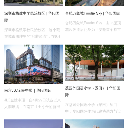
深圳市格致中学民治校区 | 华阳国
合肥万象城Foodie Sky | 华阳国际
际
合肥万象城Foodie Sky，由L6屋顶
花园改造后化身为「安徽首个都市
深圳市格致学校民治校区，这个藏
云端绿洲」，以城市微度假目的地
在城市肌理里的“启蒙绿港”，在9月
的定位光速成为热门打卡地，持续
迎来第一批学生。开学季的热闹，
制造出圈内容，展现出极具活力的
不止是新书和新同学，还有充满惊
商业价值。
喜的新校园。
荔园外国语小学（景田） | 华阳国
南京JLC金陵中環｜华阳国际
际
JLC金陵中環，自4月29日试业以来
在荔园外国语小学（景田）项目
人潮爆满，在南京寸土寸金的新街
中，华阳国际作为代建协调方与设
口，以六朝古都金陵雅韵为底蕴，
计总包管理方，在工期紧张、成本
重新定义商业美学。当消费不是唯
有限、社会效应突出的多重挑战之
一目的，对生活品质和社交的追求