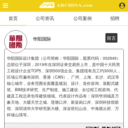
首页
公司资讯
公司案例
招聘
精选案例
建 筑
景 观
留言
华阳国际
室 内
视 频
华阳国际设计集团（公司简称：华阳国际，股票代码：002949）
总部位于深圳，2019年在深圳证券交易所上市，是中国十大民营
工程设计企业TOP5、深圳500强企业。集团现有员工约3000人，
头条资讯
区域公司遍布深圳、香港（CAN）、广州、上海、长沙、武汉等
业 界
核心城市，业务范围全面覆盖规划、设计、造价咨询、装配式建
机 构
筑、BIM技术研究、生产制造、施工建设、全过程工程咨询、代
人 物
建及工程总承包等建筑领域。代表设计作品有：深圳华润城及万
地 产
象天地、大疆天空之城、莲塘口岸、新皇岗口岸、深圳科技馆新
馆、深圳清华大学研究新大楼、深业世纪山谷、中海观云府、万
快速搜索
科瑧山境等。