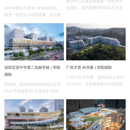
数据中心正逐步超越单一的技术容
器属性，成为需要同时回应生态需
南华村棚改不是单一的建筑更新，
求与人文关怀的新型基建。
而是一种生活方式的提案：在古榕
树下找回记忆，在深圳河边聆听鸟
鸣，在城市与自然之间，获得有品
质、有归属的生活秩序。
深圳宝安中学第二实验学校 | 华阳
广州才筑·科学家 | 华阳国际
国际
广州才筑·科学家，面向高知人群的
生活方式，营造兼具秩序与温度的
在深圳，校园建筑的空间模式正经
住宅样态。
历从“平面铺展”向“立体生长”的转
变。