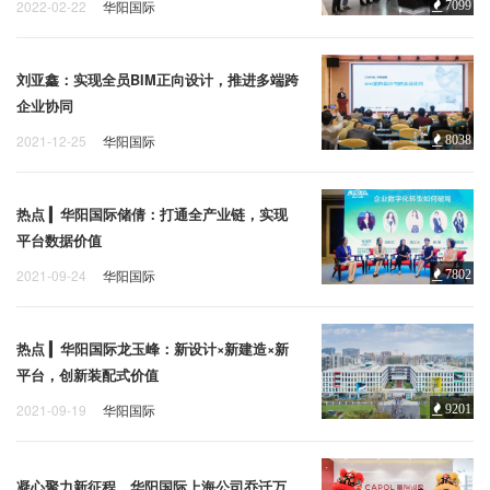
2022-02-22
华阳国际
7099
刘亚鑫：实现全员BIM正向设计，推进多端跨
企业协同
2021-12-25
华阳国际
8038
热点 ▎华阳国际储倩：打通全产业链，实现
平台数据价值
2021-09-24
华阳国际
7802
热点 ▎华阳国际龙玉峰：新设计×新建造×新
平台，创新装配式价值
2021-09-19
华阳国际
9201
凝心聚力新征程，华阳国际上海公司乔迁万