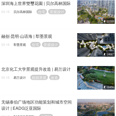
深圳海上世界雙璽花園 | 贝尔高林国际
住宅
景观设计
03-16
贝尔高林国际
10388
融创·昆明·山语海 | 犁墨景观
住宅
景观设计
03-16
犁墨景观
14687
北京化工大学景观提升改造 | 易兰设计
校园景观
改造
03-16
易兰设计
18496
无锡泰伯广场地区功能策划和城市空间
设计 | EADG泛亚国际