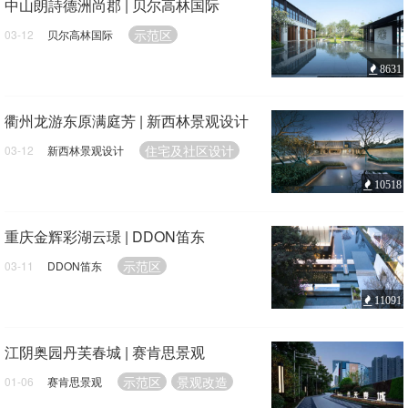
中山朗詩德洲尚郡 | 贝尔高林国际
示范区
03-12
贝尔高林国际
8631
衢州龙游东原满庭芳 | 新西林景观设计
住宅及社区设计
03-12
新西林景观设计
10518
重庆金辉彩湖云璟 | DDON笛东
示范区
03-11
DDON笛东
11091
江阴奥园丹芙春城 | 赛肯思景观
示范区
景观改造
01-06
赛肯思景观