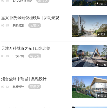
示范区
03-15
EADG泛亚国际
10112
嘉兴·阳光城瑞俊檀映里 | 罗朗景观
示范区
03-15
罗朗景观
9354
天津万科城市之光 | 山水比德
展示区
03-13
山水比德
16734
烟台鼎峰中瑞城 | 奥雅设计
展示区
03-12
奥雅设计
9111