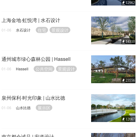
12962
上海金地·虹悦湾 | 水石设计
住宅
景观设计
01-06
水石设计
14310
通州城市绿心森林公园 | Hassell
公共空间
景观设计
01-06
Hassell
23556
泉州保利·时光印象 | 山水比德
展示区
01-06
山水比德
12067
南京都会诚品 | 安道设计