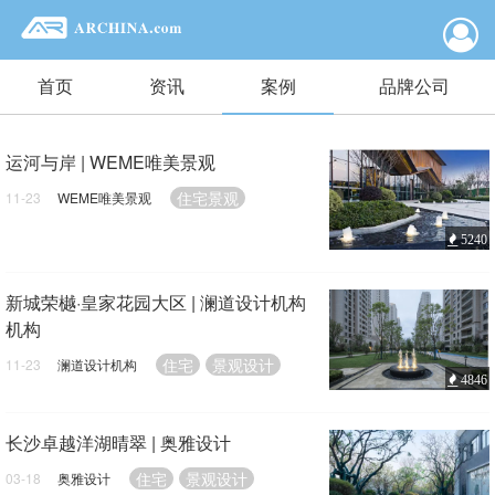
首页
资讯
案例
品牌公司
运河与岸 | WEME唯美景观
住宅景观
11-23
WEME唯美景观
5240
新城荣樾·皇家花园大区 | 澜道设计机构
机构
住宅
景观设计
11-23
澜道设计机构
4846
长沙卓越洋湖晴翠 | 奥雅设计
住宅
景观设计
03-18
奥雅设计