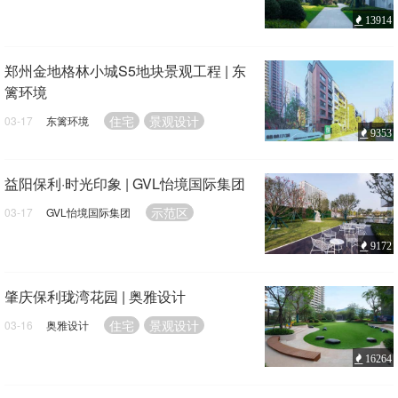
13914
郑州金地格林小城S5地块景观工程 | 东
篱环境
住宅
景观设计
03-17
东篱环境
9353
益阳保利·时光印象 | GVL怡境国际集团
示范区
03-17
GVL怡境国际集团
9172
肇庆保利珑湾花园 | 奥雅设计
住宅
景观设计
03-16
奥雅设计
16264