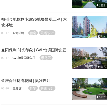
13934
郑州金地格林小城S5地块景观工程 | 东
篱环境
住宅
景观设计
03-17
东篱环境
9356
益阳保利·时光印象 | GVL怡境国际集团
示范区
03-17
GVL怡境国际集团
9179
肇庆保利珑湾花园 | 奥雅设计
住宅
景观设计
03-16
奥雅设计
16276