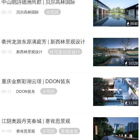
中山朗詩德洲尚郡 | 贝尔高林国际
示范区
03-12
贝尔高林国际
8640
衢州龙游东原满庭芳 | 新西林景观设计
住宅及社区设计
03-12
新西林景观设计
10528
重庆金辉彩湖云璟 | DDON笛东
示范区
03-11
DDON笛东
11101
江阴奥园丹芙春城 | 赛肯思景观
示范区
景观改造
01-06
赛肯思景观