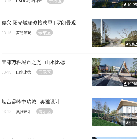
示范区
03-15
EADG泛亚国际
10125
嘉兴·阳光城瑞俊檀映里 | 罗朗景观
示范区
03-15
罗朗景观
9362
天津万科城市之光 | 山水比德
展示区
03-13
山水比德
16746
烟台鼎峰中瑞城 | 奥雅设计
展示区
03-12
奥雅设计
9117