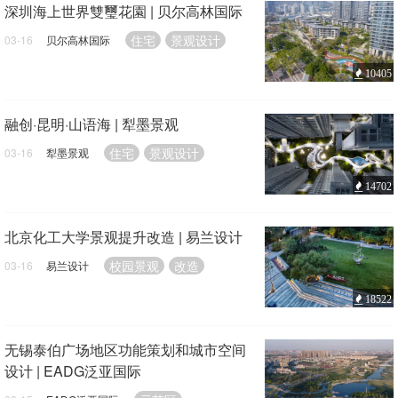
深圳海上世界雙璽花園 | 贝尔高林国际
住宅
景观设计
03-16
贝尔高林国际
10405
融创·昆明·山语海 | 犁墨景观
住宅
景观设计
03-16
犁墨景观
14702
北京化工大学景观提升改造 | 易兰设计
校园景观
改造
03-16
易兰设计
18522
无锡泰伯广场地区功能策划和城市空间
设计 | EADG泛亚国际