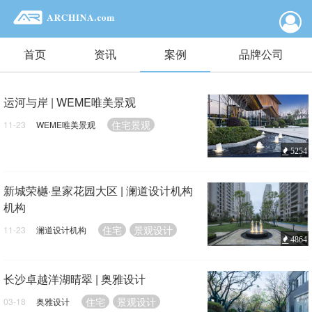
首页
资讯
案例
品牌公司
运河与岸 | WEME唯美景观
住宅景观
11-23
WEME唯美景观
5254
新城荣樾·皇家花园大区 | 澜道设计机构
机构
住宅
景观设计
11-23
澜道设计机构
4864
长沙卓越洋湖晴翠 | 奥雅设计
住宅
景观设计
03-18
奥雅设计