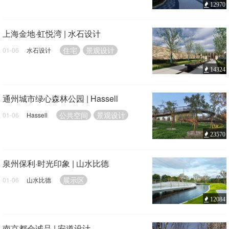
12970
上海金地·虹悦湾 | 水石设计
住宅
景观设计
01-06
水石设计
14324
通州城市绿心森林公园 | Hassell
公共空间
景观设计
01-06
Hassell
23570
泉州保利·时光印象 | 山水比德
展示区
01-06
山水比德
12084
南京都会诚品 | 安道设计