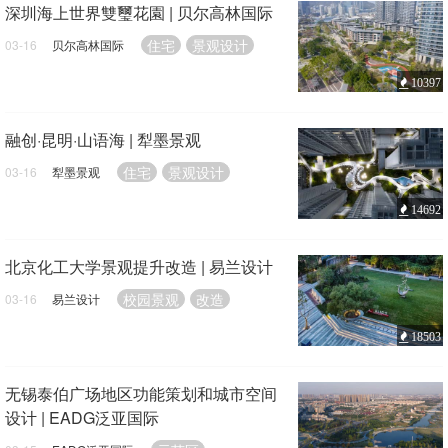
深圳海上世界雙璽花園 | 贝尔高林国际
住宅
景观设计
03-16
贝尔高林国际
10397
融创·昆明·山语海 | 犁墨景观
住宅
景观设计
03-16
犁墨景观
14692
北京化工大学景观提升改造 | 易兰设计
校园景观
改造
03-16
易兰设计
18503
无锡泰伯广场地区功能策划和城市空间
设计 | EADG泛亚国际