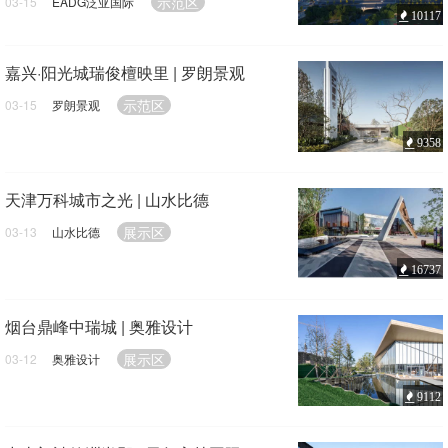
示范区
03-15
EADG泛亚国际
10117
嘉兴·阳光城瑞俊檀映里 | 罗朗景观
示范区
03-15
罗朗景观
9358
天津万科城市之光 | 山水比德
展示区
03-13
山水比德
16737
烟台鼎峰中瑞城 | 奥雅设计
展示区
03-12
奥雅设计
9112