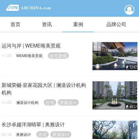
首页
资讯
案例
品牌公司
运河与岸 | WEME唯美景观
住宅景观
11-23
WEME唯美景观
5242
新城荣樾·皇家花园大区 | 澜道设计机构
机构
住宅
景观设计
11-23
澜道设计机构
4852
长沙卓越洋湖晴翠 | 奥雅设计
住宅
景观设计
03-18
奥雅设计