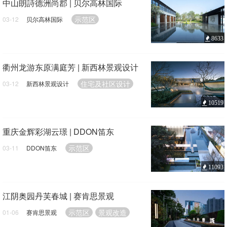
中山朗詩德洲尚郡 | 贝尔高林国际
示范区
03-12
贝尔高林国际
8633
衢州龙游东原满庭芳 | 新西林景观设计
住宅及社区设计
03-12
新西林景观设计
10519
重庆金辉彩湖云璟 | DDON笛东
示范区
03-11
DDON笛东
11093
江阴奥园丹芙春城 | 赛肯思景观
示范区
景观改造
01-06
赛肯思景观