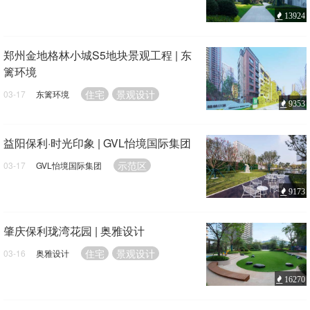
13924
郑州金地格林小城S5地块景观工程 | 东
篱环境
住宅
景观设计
03-17
东篱环境
9353
益阳保利·时光印象 | GVL怡境国际集团
示范区
03-17
GVL怡境国际集团
9173
肇庆保利珑湾花园 | 奥雅设计
住宅
景观设计
03-16
奥雅设计
16270