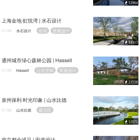
12964
上海金地·虹悦湾 | 水石设计
住宅
景观设计
01-06
水石设计
14313
通州城市绿心森林公园 | Hassell
公共空间
景观设计
01-06
Hassell
23558
泉州保利·时光印象 | 山水比德
展示区
01-06
山水比德
12071
南京都会诚品 | 安道设计