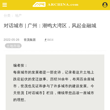
分类：
地产
精选案例
对话城市 | 广州：潮鸣大湾区，风起金融城
建 筑
景 观
室 内
2022-05-26
世茂集团
8414
视 频
土地市场
头条资讯
编者按：
业 界
每座城市的发展都是一部史诗，记录着这片土地上
机 构
跌宕起伏的变迁故事。历经30余年，布局百余座城
人 物
市，世茂也见证和参与了许多城市的建设发展。今
地 产
天世茂【对话城市】栏目，继续带您品读一座城市
快速搜索
的理想。