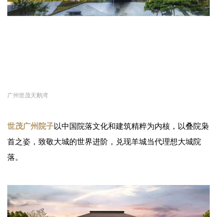
广州世茂天鹅湾
世茂广州院子
以中国院落文化和建筑精粹为内核，以叠院枭
首之姿，致敬大城的世界进阶，兑现羊城当代理想大城院
落。