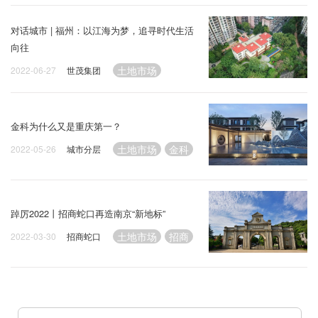
对话城市 | 福州：以江海为梦，追寻时代生活
向往
土地市场
2022-06-27
世茂集团
金科为什么又是重庆第一？
土地市场
金科
2022-05-26
城市分层
踔厉2022丨招商蛇口再造南京“新地标”
土地市场
招商
2022-03-30
招商蛇口