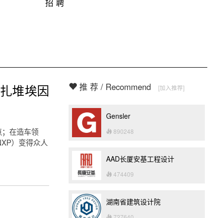
招 聘
推 荐 / Recommend
扎堆埃因
[加入推荐]
Gensler
点；在造车领
890248
XP）变得众人
AAD长厦安基工程设计
474409
湖南省建筑设计院
727640