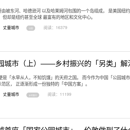
要由被东河、哈德逊河 以及哈莱姆河包围的一个岛组成， 是美国纽约
， 但却是纽约甚至全球 最富有的地区和文化中心。
丈量城市
阅读：16379
公园
园城市（上）——乡村振兴的「另类」解
古便是「水旱从人，不知饥馑」的天府之国。 而今作为中国「公园城
示范区， 正逐渐形成一份独特的「中国方案」。
丈量城市
阅读：11199
乡村振兴
球首座「国家公园城市」，伦敦做到了什