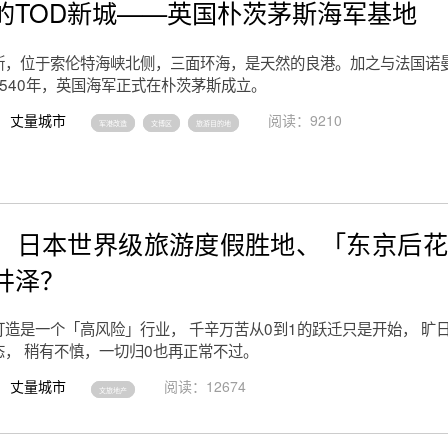
的TOD新城——英国朴茨茅斯海军基地
斯，位于索伦特海峡北侧，三面环海，是天然的良港。加之与法国诺
540年，英国海军正式在朴茨茅斯成立。
丈量城市
阅读：9210
军港改造
文博区
旅游目的地
】日本世界级旅游度假胜地、「东京后花
井泽？
造是一个「高风险」行业， 千辛万苦从0到1的跃迁只是开始， 旷
态， 稍有不慎，一切归0也再正常不过。
丈量城市
阅读：12674
文旅地产