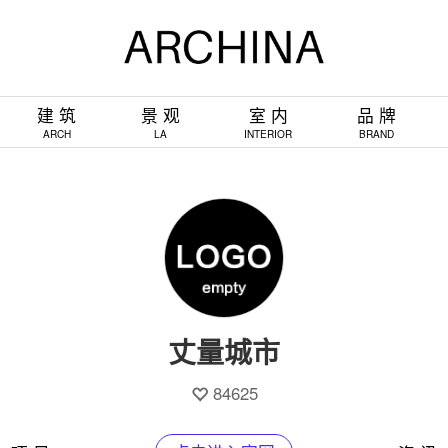
建 筑
景 观
室 内
品 牌
ARCH
LA
INTERIOR
BRAND
丈量城市
84625