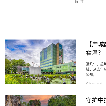
简 介
【产城
霍温？
近几年，芯
域，从去年
皆知。
2022-02-23
守护中