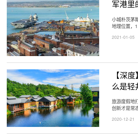
军港里
小城朴茨茅
地理位置，1
2021-01-05
【深度
么是轻
旅游度假地打
创新才是常
2020-12-21