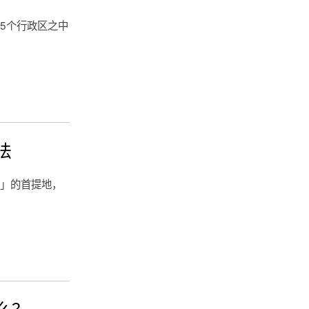
5个行政区之中
法
市」的首提地，
么？