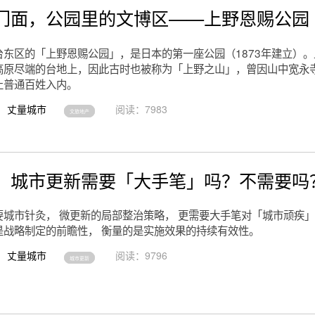
门面，公园里的文博区——上野恩赐公园
台东区的「上野恩赐公园」，是日本的第一座公园（1873年建立）
高原尽端的台地上，因此古时也被称为「上野之山」，曾因山中宽永
止普通百姓入内。
丈量城市
阅读：7983
文旅地产
】城市更新需要「大手笔」吗？不需要吗
要城市针灸， 微更新的局部整治策略， 更需要大手笔对「城市顽疾」
是战略制定的前瞻性， 衡量的是实施效果的持续有效性。
丈量城市
阅读：9796
城市更新