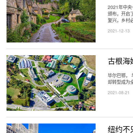
2021年
颁布，开启
复兴，乡村
2021-12-13
古根海
毕尔巴鄂， 
却转型成为
2021-08-21
纽约不