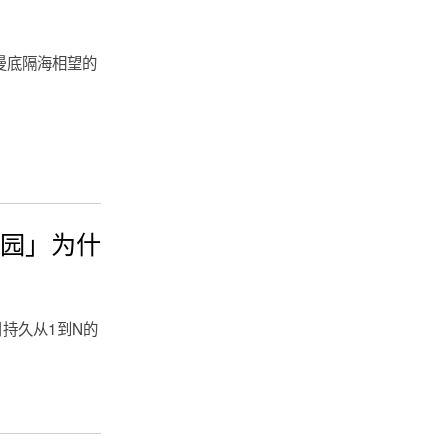
曼底隔海相望的
园」为什
日持久从1到N的