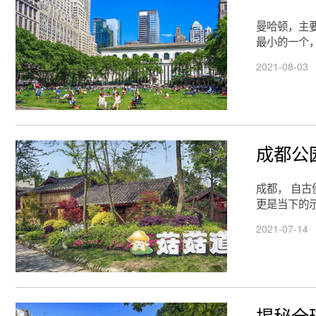
曼哈顿，主
最小的一个
2021-08-03
成都公
成都， 自
更是当下的
2021-07-14
揭秘全