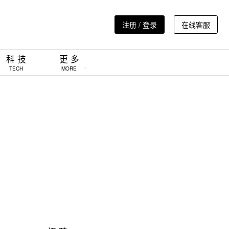
注册 / 登录
在线客服
科 技
更 多
TECH
MORE