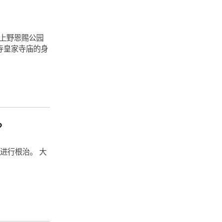
。上野恩赐公园
寺皇家寺庙的身
？
进行根治。 大