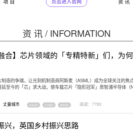
项 目
点击进入官网
资 讯
资 讯 / INFORMATION
融合】芯片领域的「专精特新」们，为何
片制造的争端，让光刻机制造商阿斯麦（ASML）成为全球关注的焦
蔓延至今的「芯」求大战，使车载芯片「隐形冠军」恩智浦半导体（N
丈量城市
阅读：7782
科技创新
产业园区
城市更新
振兴，英国乡村振兴思路