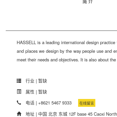
简 介
HASSELL is a leading international design practice 
and places we design by the way people use and en
meet their needs and objectives. It is also about t
行业 |
暂缺
属性 |
暂缺
电话 |
+8621 5467 9333
在线留言
地址 |
中国 北京 东城 12F base 45 Caoxi North Ro