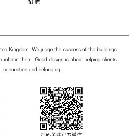
招 聘
nited Kingdom. We judge the success of the buildings
inhabit them. Good design is about helping clients
g, connection and belonging.
扫码关注官方微信