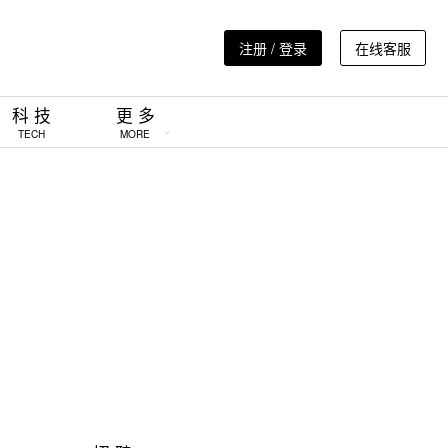
注册 / 登录
在线客服
科 技
更 多
TECH
MORE