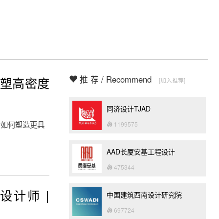
推 荐 / Recommend
重塑高密度
[加入推荐]
同济设计TJAD
计如何塑造更具
1199575
AAD长厦安基工程设计
475344
设计师 |
中国建筑西南设计研究院
697724