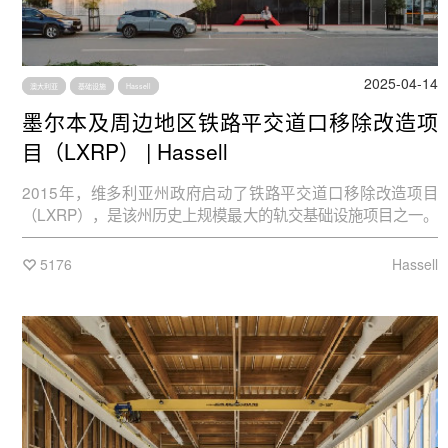
2025-04-14
澳大利亚
基础设施
Hassell
墨尔本及周边地区铁路平交道口移除改造项
目（LXRP） | Hassell
2015年，维多利亚州政府启动了铁路平交道口移除改造项目
（LXRP），是该州历史上规模最大的轨交基础设施项目之一。
该基建项目的目标为，到2030年，需移除大墨尔本地区110个
最危险、最拥堵的平交道口。此外，项目还包括轨交网络升
5176
Hassell
级，如新建火车站点、列车停放场和轨道改造。