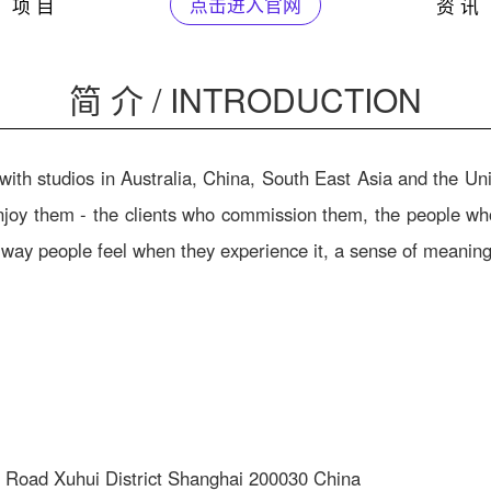
项 目
点击进入官网
资 讯
简 介 / INTRODUCTION
with studios in Australia, China, South East Asia and the U
joy them - the clients who commission them, the people who 
he way people feel when they experience it, a sense of meanin
ad Xuhui District Shanghai 200030 China