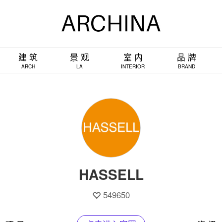
建 筑
景 观
室 内
品 牌
ARCH
LA
INTERIOR
BRAND
HASSELL
549650