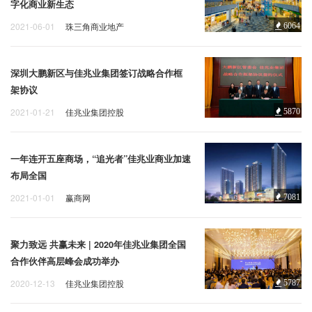
字化商业新生态
2021-06-01
珠三角商业地产
6064
深圳大鹏新区与佳兆业集团签订战略合作框
架协议
2021-01-21
佳兆业集团控股
5870
一年连开五座商场，“追光者”佳兆业商业加速
布局全国
2021-01-01
赢商网
7081
聚力致远 共赢未来 | 2020年佳兆业集团全国
合作伙伴高层峰会成功举办
2020-12-13
佳兆业集团控股
5787