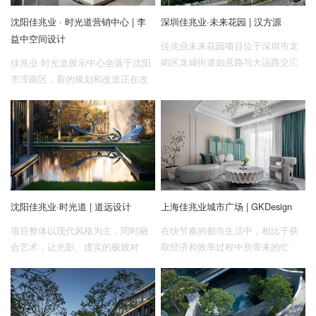
沈阳佳兆业 · 时光道营销中心 | 李
深圳佳兆业·未来花园 | 汉方源
益中空间设计
佳兆业未来花园项目位于深圳市龙
岗区龙城街道如意路与大运路交汇
佳兆业·时光道展示中心坐落于沈阳
处的西北侧，该项目属于城市更新
市浑南区，新的规划和改造正在改
改造，秉承着建立高品质区，形成
变这里的发展。在新中国的建设发
新的的城市印象的愿景，为居住空
展中，沈阳是一个创立过赫赫战绩
间带来融于日常、高于日常、引领
的“老兵”，为国家的现代化建设做出
未来城市空间映像。
了巨大的贡献。而随着新一轮工业
革命的展开及高新技术产业的兴
起，由创新所引领的新技术发展，
成为沈阳经济增长的新动力。
沈阳佳兆业·时光道 | 道远设计
上海佳兆业城市广场 | GKDesign
项目整体以现代风格为主，同时融
在快节奏的都市生活中，相比于获
合艺术，让光影、虚实的极致对
取经济和效率过程中所带来的忙
比，在未来现代社区里演绎精奢气
碌，自然所赋予我们的纯净和疗
质与美学格调。
愈，则显得尤为可贵。