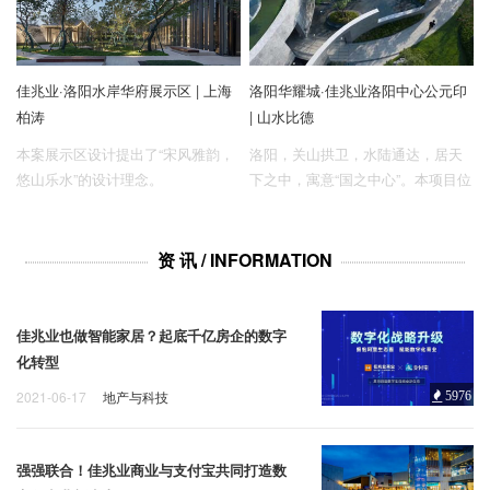
佳兆业·洛阳水岸华府展示区 | 上海
洛阳华耀城·佳兆业洛阳中心公元印
柏涛
| 山水比德
本案展示区设计提出了“宋风雅韵，
洛阳，关山拱卫，水陆通达，居天
悠山乐水”的设计理念。
下之中，寓意“国之中心”。本项目位
于洛阳市中心区域，历史文化传承
轴的金腰带位置，基于此，我们在
中心之上再造中心，打造洛阳中心
资 讯 / INFORMATION
城市地标：以“中”为线索，打造城
市“印”迹精神符号，针对项目提出
——新“印”迹计划，结合现代诠释传
佳兆业也做智能家居？起底千亿房企的数字
统的设计理念，将洛阳的文化精神
化转型
注入景观设计之中。
2021-06-17
地产与科技
5976
强强联合！佳兆业商业与支付宝共同打造数