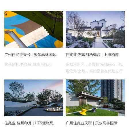
广州佳兆业壹号 | 贝尔高林国际
佳兆业·东戴河栖樾台 | 上海柏涛
时光的礼序-唤醒.城市乌托邦
东戴河新区，是曹操“东临碣石、以
观沧海”之地，秦始皇曾在此建立行
宫。项目西有“天下第一关”山海关，
南邻“辽宁第一滩”止锚湾，拥有渤海
湾最优质的海滩资源。群山环绕，
是中国北部最大的森林氧吧。
佳兆业 杭州印月 | HZS滙张思
广州佳兆业天墅 | 贝尔高林国际