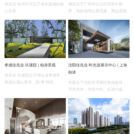
佳兆业 杭州印月位于城东新城的核
项目位于广州市白云区同和中路
心位置
旁，地块地理位置优越，周边景观
资源较多，整个地块的西及南面都
能欣赏到“羊城第一秀”—— 白云山
美景，东部有龙眼洞公园，公园内
有三大水库——卧龙湖、藏龙湖、
迎龙湖，水质清澈，山青水秀，是
晨运踏青好去处，为项目提供先天
条件优势。
孝感佳兆业·玖珑院 | 柏涛景观
沈阳佳兆业·时光道展示中心 | 上海
柏涛
佳兆业·玖珑院位于湖北省孝感市，
孝感古属云梦泽，因“孝”得名，
本案位于沈阳市浑南区奥体版块，
以“孝”传名，是我国唯一一个以孝命
浑河为伴，学府为邻。从清代盛
名的城市，积淀着厚重的文化底
京、新中国工业摇篮、奥体五里河
蕴。孝感历史文化悠久，是中国孝
体育场到东北亚的国际化都市，一
文化之乡和楚文化的重要发祥地。
段段历史记忆成为设计的源泉，带
领我们追寻时光的脚步。