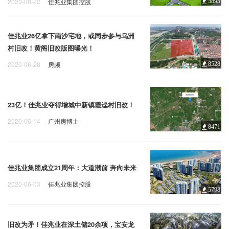
2020-08-22
佳兆业集团控股
5893
佳兆业26亿拿下南沙宅地，或同步参与乌洲
村旧改！黄阁旧改版图曝光！
2020-06-28
房频
8528
23亿！佳兆业夺得增城中新镇霞迳村旧改！
2020-06-14
广州房博士
8471
佳兆业集团成立21周年：大道潮前 奔向未来
2020-06-03
佳兆业集团控股
5798
旧改为矛！佳兆业在深土储20余项，宝安龙