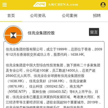
首页
公司资讯
公司案例
招聘
精选案例
建 筑
景 观
留言
佳兆业集团控股
室 内
视 频
佳兆业集团控股有限公司，成立于1999年，总部位于香港，2009
年12月在香港联交所成功上市，股票代码：1638.HK。
头条资讯
佳兆业集团是中国大型综合性投资集团，旗下拥有二十多家集团
业 界
及专业公司，分公司超100家，员工数超14000人，总资产超
机 构
2590亿元人民币。佳兆业在全球拥有佳兆业集团控股
人 物
（1638.HK）、佳兆业美好（2168.HK）、佳兆业健康
地 产
（0876.HK）、佳云科技（300242.SZ）、南太地产
（NYSE.NTP）、双林生物（000403.SZ）等6大上市平台。目
快速搜索
前，佳兆业业务已覆盖京津冀协同发展区域、粤港澳大湾区、长
江经济带等主要经济区域，进驻全国超50个重要城市。2019年，
佳兆业地产板块销售额首次突破千亿，再创历史新高。