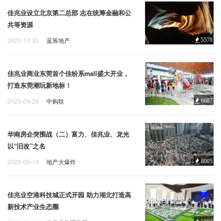
佳兆业设立北京第二总部 志在统筹金融和公
共等资源
2020-10-30
蓝筹地产
5578
佳兆业商业东莞首个佳纷系mall盛大开业，
打造东莞潮玩新地标！
2020-09-28
中购联
6687
华南房企突围战（二）富力、佳兆业、龙光
以“旧改”之名
2020-09-14
地产大爆炸
8905
佳兆业空港科技城正式开园 助力湖北打造高
新技术产业生态圈