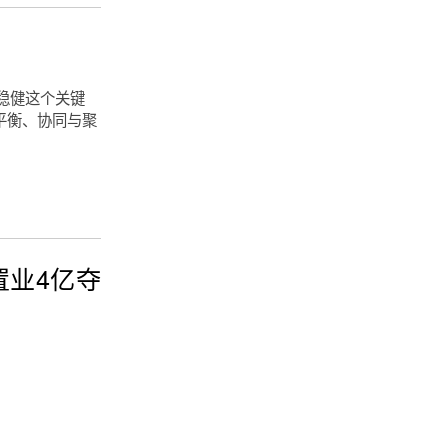
稳健这个关键
平衡、协同与聚
置业4亿夺