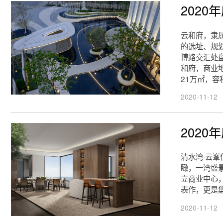
202
云和府，隶
的选址、规
博路交汇处
和府，商业
21万㎡，容
2020-11-12
202
清水湾·云
瞰，一湾盛
立商业中心，
表作，更是
2020-11-12