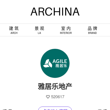
建 筑
景 观
室 内
品 牌
ARCH
LA
INTERIOR
BRAND
雅居乐地产
520617