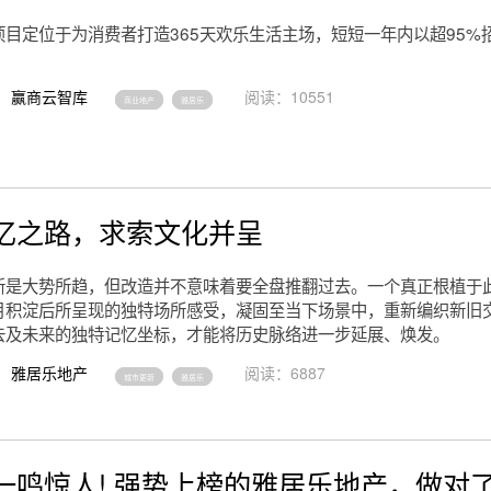
项目定位于为消费者打造365天欢乐生活主场，短短一年内以超95%
赢商云智库
阅读：10551
商业地产
雅居乐
忆之路，求索文化并呈
新是大势所趋，但改造并不意味着要全盘推翻过去。一个真正根植于
月积淀后所呈现的独特场所感受，凝固至当下场景中，重新编织新旧
去及未来的独特记忆坐标，才能将历史脉络进一步延展、焕发。
雅居乐地产
阅读：6887
城市更新
雅居乐
一鸣惊人! 强势上榜的雅居乐地产，做对