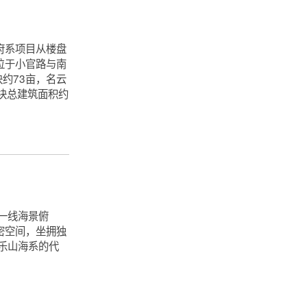
府系项目从楼盘
位于小官路与南
约73亩，名云
块总建筑面积约
一线海景俯
密空间，坐拥独
居乐山海系的代