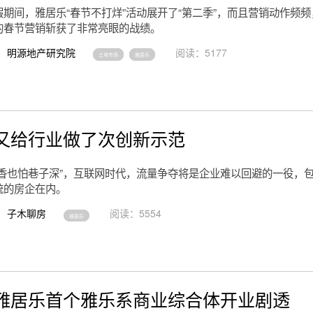
期间，雅居乐“春节不打烊”活动展开了“第二季”，而且营销动作频
的春节营销斩获了非常亮眼的战绩。
明源地产研究院
阅读：5177
土地市场
雅居乐
又给行业做了次创新示范
酒香也怕巷子深”，互联网时代，流量争夺将是企业难以回避的一役，
统的房企在内。
子木聊房
阅读：5554
雅居乐
雅居乐首个雅乐系商业综合体开业剧透