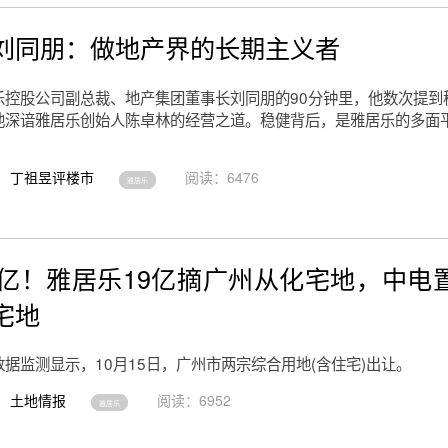
刘同朋：做地产界的长期主义者
乐控股公司副总裁、地产集团董事长刘同朋的90分钟里，他数次提到
他深谙雅居乐创始人陈卓林的经营之道。稳健背后，是雅居乐的多面
丁祖昱评楼市
阅读：6476
雅居乐
3亿！雅居乐19亿摘广州从化宅地，中电
宅地
据监测显示，10月15日，广州市两宗综合用地(含住宅)出让。
土地情报
阅读：6952
雅居乐