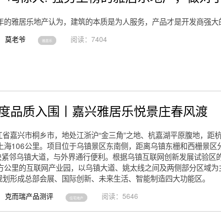
8年的雅居乐地产认为，建筑的本质是为人服务，产品才是开发商强大
莫老爷
阅读：7404
雅居乐
0年度品质入围丨嘉兴雅居乐悦景庄春风渡
江省嘉兴市桐乡市，地处江浙沪“金三角”之地、杭嘉湖平原腹地，距
上海106公里。项目位于乌镇景区东南侧，距离乌镇东栅和西栅景区分别
，地块紧邻乌镇大道，与外界通行便利。根据乌镇互联网创新发展试验区
平方公里的互联网产业园，以乌镇大道、姚太线之间及两侧部分区域为
规划形成总部会展、国际创新、未来生活、智能制造四大功能区。
克而瑞产品测评
阅读：5646
住宅地产