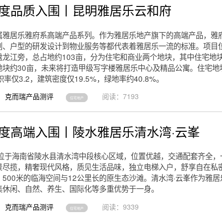
0年度品质入围丨昆明雅居乐云和府
属雅居乐雅府系高端产品系列。作为雅居乐地产旗下的高端产品，雅
划、户型的研发设计到物业服务等都代表着雅居乐一流的标准。项目
盘龙江旁，总占地约103亩，分为住宅和商业两个地块，其中住宅地块
地块约30亩，未来将打造甲级写字楼雅居乐中心及精品公寓。住宅地
积率仅3.2，建筑密度仅19.5%，绿地率约40.8%。
克而瑞产品测评
阅读：7193
住宅地产
0年度高端入围丨陵水雅居乐清水湾·云峯
峯位于海南省陵水县清水湾中段核心区域，位置优越，交通配套齐全，
景尽揽，精奢现代风格，质见生活品味，独立电梯入户，舒享自在私
500米的临海空间与12公里长的原生态沙滩。清水湾·云峯作为雅
集休闲、自然、养生、国际化等多重优势于一身。
克而瑞产品测评
阅读：9339
住宅地产