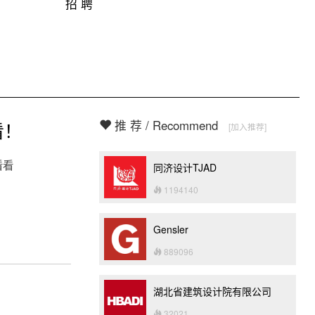
招 聘
推 荐 / Recommend
看！
[加入推荐]
看看
同济设计TJAD
1194140
Gensler
889096
湖北省建筑设计院有限公司
32021