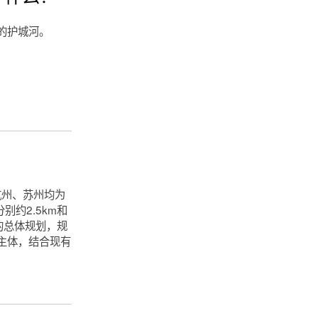
的护城河。
杭州、苏州均为
约2.5km和
的总体规划，规
主体，结合现有