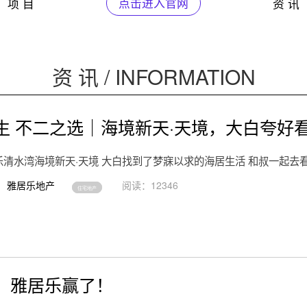
项 目
点击进入官网
资 讯
资 讯 / INFORMATION
生 不二之选｜海境新天·天境，大白夸好
乐清水湾海境新天·天境 大白找到了梦寐以求的海居生活 和叔一起去
雅居乐地产
阅读：12346
住宅地产
，雅居乐赢了！