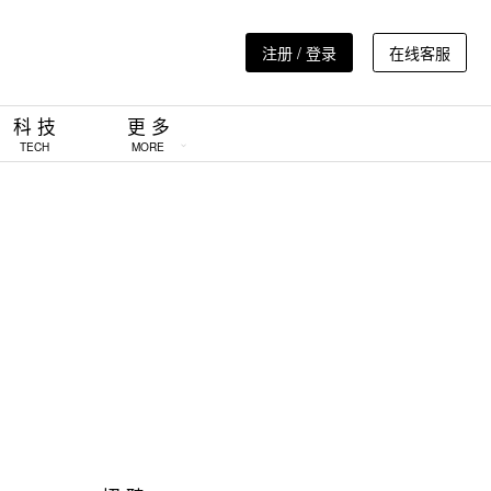
注册 / 登录
在线客服
科 技
更 多
TECH
MORE