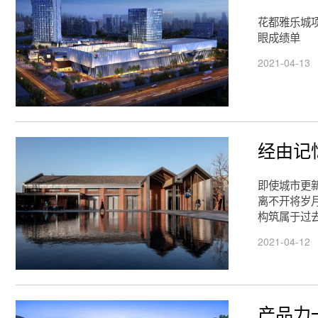
花都雅乐城
眼成绩单
2021-04-13
经由记
即使城市更
离不开将岁
构筑属于过
2021-04-12
产品力