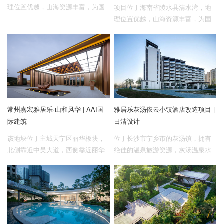
理位置优越，山海资源丰富，为国
项目位于海南省陵水县清水湾，地
家4A级风景区，项目地块周边旅游
理位置优越，山海资源丰富，为国
配套完善，交通便捷。依托周边丰
家4A级风景区，项目地块周边旅游
富的景观和旅游配套资源，奥雅设
配套完善，交通便捷。依托周边丰
计团队打造了一个极具地域特色的
富的景观和旅游配套资源，奥雅设
自然友好型现代社区，营造了沉浸
计团队打造了一个极具地域特色的
式的度假空间和可运营的社区空
自然友好型现代社区，营造了沉浸
间。
式的度假空间和可运营的社区空
间。
常州嘉宏雅居乐·山和风华 | AAI国
雅居乐灰汤依云小镇酒店改造项目 |
际建筑
日清设计
该地块位于主城天宁区丽华板块，
位于长沙市宁乡市的灰汤镇，拥有
北侧靠近中吴大道，西侧靠近丽华
绝佳的温泉旅游资源，灰汤温泉水
路；北侧夏雷路为次干道，交通方
温高、水质佳、医疗价值大，有“神
便的同时安静,减少对项目的干扰，
水”、“圣泉”、“国汤”的美誉。本次的
大隐隐于市；周边配套成熟，紧邻
项目任务就是对位于灰汤镇紫龙湖
六十米宽的采菱河，二十一米河，
沿岸的一栋温泉酒店进行立面改
北面紧邻12.5万平方米的蔷薇公
造。
园，不仅有丰富生态水系，更有蔷