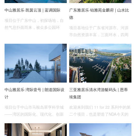
薇公园的加持,三面景观环绕。
中山雅居乐·凯茵云顶 | 蓝调国际
广东雅居乐·铂雅苑金麟府 | 山水比
德
项目位于广东中山，初探场地，自
然气息扑面而来，被众多公园环
项目基地位于广东省河源市。河源
绕，绝佳地理位置为设计提供了与
市自然资源丰富，三面环水，四周
自然融合的契机。如何创造一种自
多山，东江自北向南流经市区，新
然与都市间进退从容的平衡气质，
丰江从西向东绕城而过。交通快捷
兼与私密环境的顶级居所，都成为
便利，赣深高铁正在规划中，区域
设计落笔的挑战。
发展前景良好。
中山雅居乐·湾际壹号 | 朗道国际设
三亚雅居乐清水湾游艇码头 | 恩蒂
计
埃集团
项目位于中山市马鞍岛翠亨科学城
欢迎来到我们 11 for 22 系列中的第
——湾区的国际化、现代化、创新
二个项目，也是塑造了NDA今天的
型城市新中心。范围辐射深圳、香
独特基因的项目——三亚雅居乐清
港、澳门大湾区 , 紧扣深中通道引
水湾游艇码头项目，它拥有 780 个
领中山创新发展。场地属性即是面
泊位，是亚洲最大的游艇社区之