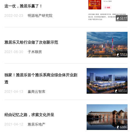
这一仗，雅居乐赢了！
2022-02-23
明源地产研究院
5177
雅居乐又给行业做了次创新示范
2021-06-30
子木聊房
5553
独家！雅居乐首个雅乐系商业综合体开业剧
透
2021-04-13
赢商云智库
10551
经由记忆之路，求索文化并呈
2021-04-12
雅居乐地产
6886