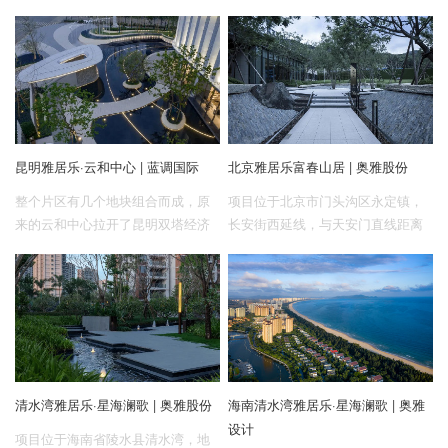
昆明雅居乐·云和中心 | 蓝调国际
北京雅居乐富春山居 | 奥雅股份
整个片区有几个地块组合而成，原
项目位于北京市门头沟区永定镇，
来的云和中心拉开了昆明双塔经济
长安街西延线，与天安门直线距离
圈的序幕，雅居乐逐步兑现片区承
30km，约40分钟车程，是离城市中
诺，逐渐完善城市界面建设，此次
心最近的一片山林绿洲。
设计展示了新老示范区的对话与延
续，这是城市更新“由点到面”转变的
新模式里程碑。面对多样的使用人
群，设计以开放性、生活感、有温
度为原则，形成弹性自由，频繁切
清水湾雅居乐·星海澜歌 | 奥雅股份
海南清水湾雅居乐·星海澜歌 | 奥雅
换的使用场景，成为这座城市人们
设计
理想生活的新载体。
项目位于海南省陵水县清水湾，地