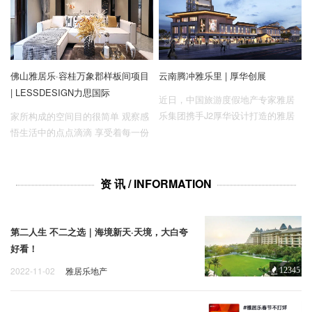
向未来的城市发展。
一。
佛山雅居乐·容桂万象郡样板间项目
云南腾冲雅乐里 | 厚华创展
| LESSDESIGN力思国际
近日，中国旅游度假地产专家雅居
乐集团携手J2厚华设计打造的雅居
家所构成的空间目的很简单 观察感
乐云南腾冲原乡商业中心雅乐里盛
悟生活中的点点滴滴 享受着每一份
大开业！
悠然自得 体验舒适安逸的生活环境
资 讯 / INFORMATION
第二人生 不二之选｜海境新天·天境，大白夸
好看！
2022-11-02
雅居乐地产
12345