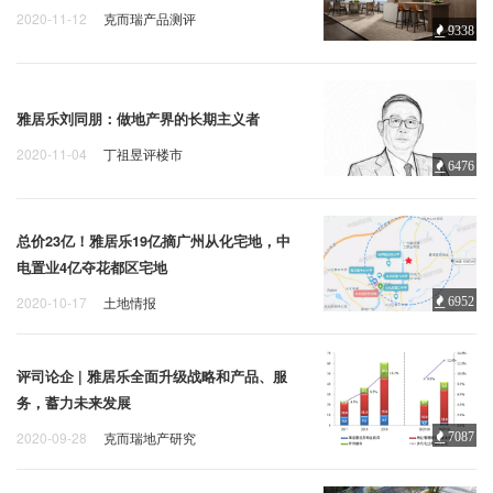
2020-11-12
克而瑞产品测评
9338
雅居乐刘同朋：做地产界的长期主义者
2020-11-04
丁祖昱评楼市
6476
总价23亿！雅居乐19亿摘广州从化宅地，中
电置业4亿夺花都区宅地
2020-10-17
土地情报
6952
评司论企 | 雅居乐全面升级战略和产品、服
务，蓄力未来发展
2020-09-28
克而瑞地产研究
7087