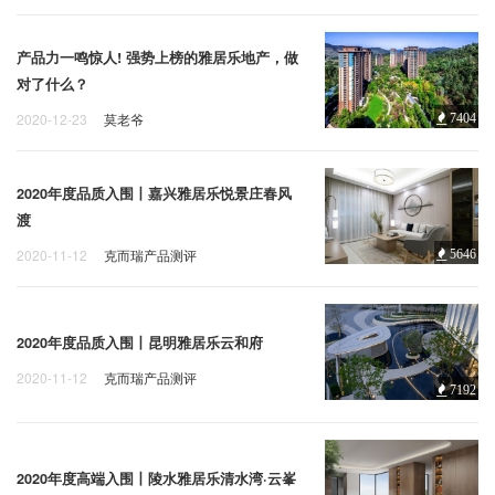
产品力一鸣惊人! 强势上榜的雅居乐地产，做
对了什么？
2020-12-23
莫老爷
7404
2020年度品质入围丨嘉兴雅居乐悦景庄春风
渡
2020-11-12
克而瑞产品测评
5646
2020年度品质入围丨昆明雅居乐云和府
2020-11-12
克而瑞产品测评
7192
2020年度高端入围丨陵水雅居乐清水湾·云峯