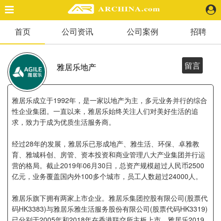
首页
公司资讯
公司案例
招聘
精选案例
建 筑
景 观
留言
雅居乐地产
室 内
视 频
雅居乐成立于1992年，是一家以地产为主，多元业务并行的综合
性企业集团。一直以来，雅居乐始终关注人们对美好生活的追
求，致力于成为优质生活服务商。
头条资讯
业 界
经过28年的发展，雅居乐已形成地产、雅生活、环保、卓雅教
机 构
育、雅城科创、房管、资本投资和商业管理八大产业集团并行运
人 物
营的格局。截止2019年06月30日，总资产规模超过人民币2500
地 产
亿元，业务覆盖国内外100多个城市，员工人数超过24000人。
快速搜索
雅居乐旗下拥有两家上市企业。雅居乐集团控股有限公司(股票代
码HK3383)与雅居乐雅生活服务股份有限公司(股票代码HK3319)
已分别于2005年和2018年在香港联交所主板上市。雅居乐2019