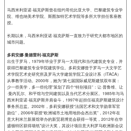
马西米利亚诺·福克萨斯曾在纽约哥伦比亚大学、巴黎建筑专业学
院、维也纳美术学院、斯图加特艺术学院等多所大学担任客座教
授。
长期以来，马西米利亚诺·福克萨斯一直致力于研究大都市地区的
城市问题。
多莉安娜·曼德雷利·福克萨斯
出生于罗马，1979年毕业于罗马一大现代和当代建筑史专业，并
获得巴黎建筑专业学院建筑学位。多莉安娜曾于罗马一大文学艺
术学院艺术史研究所及罗马大学建筑学院工业设计系（ITACA）
从事教学活动。2000年，她为“第七届国际威尼斯建筑双年展：
少一些美学，多一些伦理”策划了四个“特别项目”：让·普鲁维、让
·曼内瓦尔、和平馆与空间建筑以及当代艺术分展区。1985年与马
西米利亚诺·福克萨斯并肩奋斗，1997年起担任福克萨斯建筑设计
事务所总监。2002年，多莉安娜获授“法国艺术和文学勋章军官
勋位”，2006年获授“欧洲城市土地用地协会杰出奖”，2012年在
意大利米兰新展馆举办的新贸易博览会获得一等奖，2012年在华
盛顿特区获得墙纸*设计大奖，其设计项目意大利罗马欧洲新会议