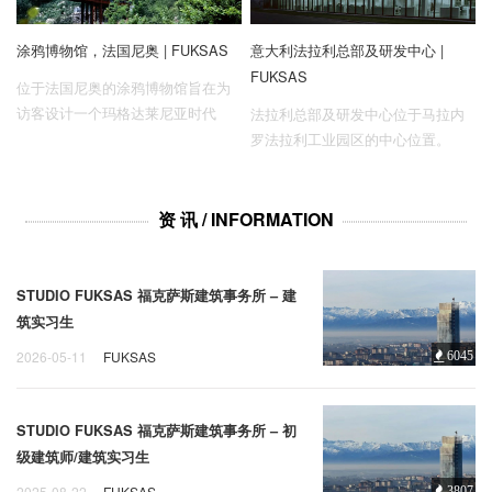
涂鸦博物馆，法国尼奥 | FUKSAS
意大利法拉利总部及研发中心 |
FUKSAS
位于法国尼奥的涂鸦博物馆旨在为
访客设计一个玛格达莱尼亚时代
法拉利总部及研发中心位于马拉内
（公元前11000 年）岩洞壁画的接
罗法拉利工业园区的中心位置。
待点及其观景平台，并创建一条连
接其景点停车场及洞穴入口的游览
路线。
资 讯 / INFORMATION
STUDIO FUKSAS 福克萨斯建筑事务所 – 建
筑实习生
2026-05-11
FUKSAS
6045
STUDIO FUKSAS 福克萨斯建筑事务所 – 初
级建筑师/建筑实习生
2025-08-22
FUKSAS
3807