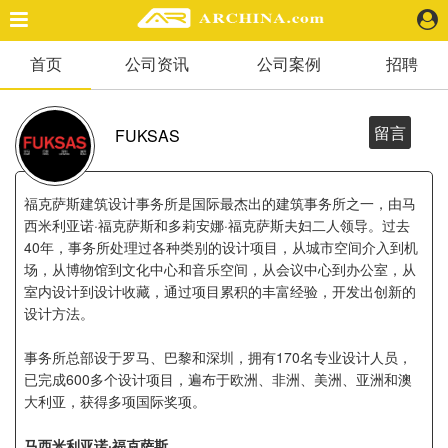
首页
公司资讯
公司案例
招聘
精选案例
建 筑
景 观
留言
FUKSAS
室 内
视 频
福克萨斯建筑设计事务所是国际最杰出的建筑事务所之一，由马
西米利亚诺·福克萨斯和多莉安娜·福克萨斯夫妇二人领导。过去
40年，事务所处理过各种类别的设计项目，从城市空间介入到机
头条资讯
场，从博物馆到文化中心和音乐空间，从会议中心到办公室，从
业 界
室内设计到设计收藏，通过项目累积的丰富经验，开发出创新的
机 构
设计方法。
人 物
地 产
事务所总部设于罗马、巴黎和深圳，拥有170名专业设计人员，
已完成600多个设计项目，遍布于欧洲、非洲、美洲、亚洲和澳
快速搜索
大利亚，获得多项国际奖项。
马西米利亚诺·福克萨斯