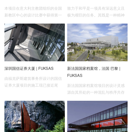
本项目在意大利主教团组织的全国
致力于和平是一项具有深远意义且
新教区中心的设计比赛中获得第一
极为艰巨的任务。其既是一种精神
名，并于2009年获得意大利建筑界
状态，又是一种具有张力和乌托邦
最富盛名的建筑金奖（公共空间
般的精神愿望，而这正是佩雷斯和
类）。
平之家意在传达的一种情感。
深圳国信证券大厦 | FUKSAS
新法国国家档案馆，法国 巴黎 |
FUKSAS
由福克萨斯建筑事务所设计的国信
证券大厦项目的施工现已接近尾
新法国国家档案馆项目的设计灵感
声，目前正在加紧进行内装的工
源自其所处的一种混乱与秩序共存
作。本项目位于深圳市福田CBD中
的独特城市环境，其建筑体量的组
央商务区的核心地段，紧邻世界第
织形式所呈现出的双重对立性也随
五高楼平安金融中心、COCO Park
之衍生于此。
及购物公园等多个城市地标。