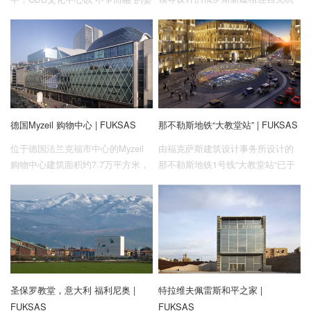
场在短短一年半时间内完工，并将
态伫立于中央公园之畔。它不喧
全面投入运营。该项目在2018年赢
哗，却用镜面般的外立面将城市的
得了该机场设计竞赛，它是一次对
活力映射其上
机场建筑全新模式的重要设计实
验，充分强调建筑与其周边景观的
连续性，注重用户的旅行体验。新
机场将俄罗斯著名的黑海度假城市
德国Myzeil 购物中心 | FUKSAS
那不勒斯地铁“大教堂站” | FUKSAS
之——格连吉克，与许多俄罗斯境
内重要城市相连，包括莫斯科、圣
位于德国法兰克福市中心的Myzeil
由福克萨斯建筑设计事务所设计的
彼得堡、喀山和叶卡捷琳堡。
购物中心建筑面积约7.7万平方米，
那不勒斯地铁1号线“大教堂站“已于
是一个大型购物综合体，涵盖一系
2021年8月6日启用。
列商业、休闲、儿童文娱、餐饮等
设施。
圣保罗教堂，意大利 福利尼奥 |
特拉维夫佩雷斯和平之家 |
FUKSAS
FUKSAS