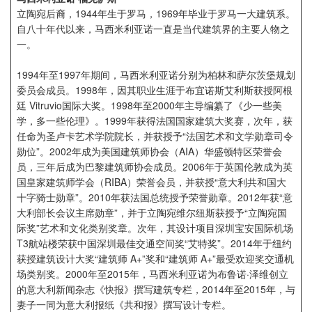
企业招聘
立陶宛后裔，1944年生于罗马，1969年毕业于罗马一大建筑系。
自八十年代以来，马西米利亚诺一直是当代建筑界的主要人物之
一。
企业会员
关于投稿
1994年至1997年期间，马西米利亚诺分别为柏林和萨尔茨堡规划
广告投放
委员会成员。1998年，因其职业生涯于布宜诺斯艾利斯获授阿根
廷 Vitruvio国际大奖。1998年至2000年主导编纂了《少一些美
学，多一些伦理》。1999年获得法国国家建筑大奖赛，次年，获
关于我们
任命为圣卢卡艺术学院院长，并获授予“法国艺术和文学勋章司令
联系我们
勋位”。2002年成为美国建筑师协会（AIA）华盛顿特区荣誉会
员，三年后成为巴黎建筑师协会成员。2006年于英国伦敦成为英
国皇家建筑师学会（RIBA）荣誉会员，并获授“意大利共和国大
十字骑士勋章”。2010年获法国总统授予荣誉勋章。2012年获“意
大利部长会议主席勋章”，并于立陶宛维尔纽斯获授予“立陶宛国
际奖”艺术和文化类别奖章。次年，其设计项目深圳宝安国际机场
T3航站楼荣获中国深圳最佳交通空间奖“艾特奖”。2014年于纽约
获授建筑设计大奖“建筑师 A+”奖和“建筑师 A+”最受欢迎奖交通机
场类别奖。2000年至2015年，马西米利亚诺为布鲁诺·泽维创立
的意大利新闻杂志《快报》撰写建筑专栏，2014年至2015年，与
妻子一同为意大利报纸《共和报》撰写设计专栏。