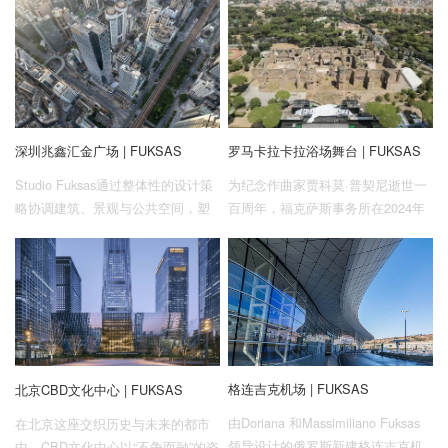
深圳兆鑫汇金广场 | FUKSAS
罗马卡拉卡拉浴场舞台 | FUKSAS
Studio Fuksas通过整体性的设计策
为纪念作曲家贾科莫·普契尼逝世一
略协调建筑、景观与公共空间，塑
百周年，福克萨斯事务所在2024年
造统一且富有辨识度的城市综合体
卡拉卡拉歌剧节期间打造了一项富
形象。
有戏剧张力的舞台设计项目，向这
位音乐巨匠致敬。该舞台主要为两
部经典歌剧《托斯卡》和《图兰
朵》的演出而搭建。
格连吉克机场 | FUKSAS
北京CBD文化中心 | FUKSAS
由Doriana 和Massimiliano Fuksas
在北京这座交织历史与未来的都市
领导设计的俄罗斯新建格连吉克机
中，CBD文化中心以“不争而融”的姿