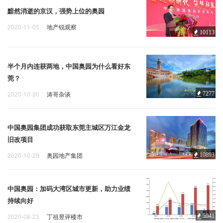
黯然消逝的京汉，强势上位的奥园
2020-11-05
地产锐观察
10113
半个月内连获两地，中国奥园为什么看好东
莞？
2020-10-30
涛哥杂谈
7277
中国奥园集团成功获取东莞主城区万江金龙
旧改项目
2020-10-29
奥园地产集团
10893
中国奥园：加码大湾区城市更新，助力业绩
持续向好
2020-08-23
丁祖昱评楼市
5041