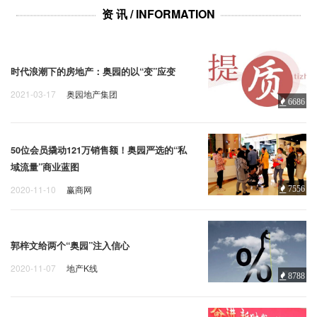
性。明玥江山每个户型都设有庭
资 讯 / INFORMATION
院，2面甚至3面与院子发生关系，
超大采光与观景尺度，感悟自然与
生活的融合。
时代浪潮下的房地产：奥园的以“变”应变
2021-03-17
奥园地产集团
6686
50位会员撬动121万销售额！奥园严选的“私
域流量”商业蓝图
2020-11-10
赢商网
7556
郭梓文给两个“奥园”注入信心
2020-11-07
地产K线
8788