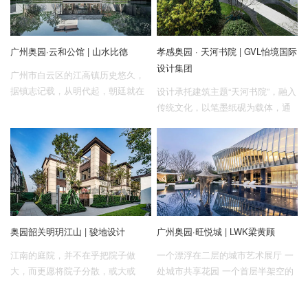
广州奥园·云和公馆 | 山水比德
孝感奥园 · 天河书院 | GVL怡境国际
设计集团
广州市白云区的江高镇历史悠久，
据镇志记载，从明代起，朝廷就在
设计承托建筑主题“天河书院”，融入
江村设慕德里司管理机构，管辖范
传统文化，以笔墨纸砚为载体，通
围包括整个禺北、从化和花县部分
过新中式手法表现园林景观，体现
地区，距今近500年，堪称历史古
传统元素与现代风格的融合韵味。
镇。项目紧邻江高镇政府，交通便
并结合其功能性，营造心意世界，
利，周边自然景观资源丰富。
人与场所、文化融为一体，宛如一
幅徐徐展开的画卷。
奥园韶关明玥江山 | 骏地设计
广州奥园·旺悦城 | LWK梁黄顾
江南的庭院，并不在乎把院子做
一个漂浮在二层的城市艺术展厅 一
大，而更愿将院子分散，或大或
处城市共享花园 一个首层半架空的
小，或左或右，与每个功能空间能
城市接待中心
发生联系，让每个功能空间更有弹