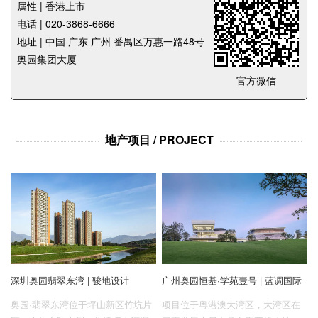
企业招聘
属性 | 香港上市
电话 | 020-3868-6666
地址 | 中国 广东 广州 番禺区万惠一路48号
企业会员
奥园集团大厦
关于投稿
官方微信
广告投放
关于我们
地产项目 / PROJECT
联系我们
深圳奥园翡翠东湾 | 骏地设计
广州奥园恒基·学苑壹号 | 蓝调国际
奥园·翡翠东湾位于坪山新区竹坑片
项目位于粤港澳大湾区，大湾区在