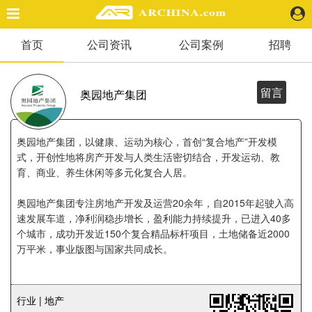
首页
公司资讯
公司案例
招聘
精选案例
建 筑
景 观
留言
奥园地产集团
室 内
视 频
奥园地产集团，以健康、运动为核心，首创“复合地产”开发模
式，开创性地将房产开发与人类生活密切结合，开发运动、教
育、商业、养生休闲等多元化复合人居。
头条资讯
业 界
奥园地产集团专注房地产开发及运营20余年，自2015年起驶入高
机 构
速发展车道，净利润稳步增长，盈利能力持续提升，已进入40多
人 物
个城市，成功开发近150个复合精品标杆项目，土地储备近2000
地 产
万平米，事业版图与国家共同成长。
快速搜索
行业 | 地产