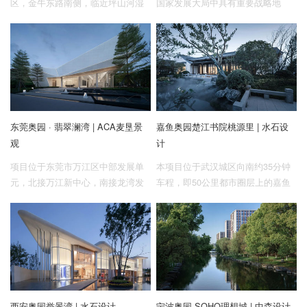
区，金牛东路南侧，临近坪山河湿
国家发展大局中具有重要战略地
地公园，交通便利，立体交通瞬达
位，该区将打造宜居宜业宜游的优
全城。是深圳“东进发展战略”的中
质生活圈，成为高质量发展的典
心，是未来继福田和前海之后的深
范。此次项目是奥园恒基学苑壹号
圳发展第三极。
的未来滨江豪宅，我们紧跟国际站
位，打造具有国际范的公园社区。
基地紧邻广州大学城二期核心位
置，并与大学城隔江相望，拥有一
东莞奥园 · 翡翠澜湾 | ACA麦垦景
嘉鱼奥园楚江书院桃源里 | 水石设
线观江的优势，三大公园环绕，自
观
计
然资源丰富，从而奠定引林入园的
生态基础，为共享国际艺术社区创
项目位于东莞市万江区中部发展单
本项目位于武汉城区向南约35分钟
造条件。
元，北接万江新中心，南接龙湾发
车程，即50公里都市圈层上的嘉鱼
展片区，属于老城棚改区。我们希
产业新城门户区域，也是“武咸同城
望结合华南区气候特征，打造自然
化”战略发展的重要区域。项目基地
森系体验场所，营造内向型的空
所在规划区域定位为田园生态居住
间，焕新老城区的城市界面。
区及都市休闲居住区，既是产业新
城的居住配套，同时也承接了大都
市主城区内追求“田园住区，院落生
活”情节的新居民。
西安奥园誉景湾 | 水石设计
宁波奥园·SOHO理想城 | 中森设计