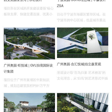
ZSA
项目所在区域的开发建设遵循“核心
板块支撑、快捷交通连接、优美小
目位于宁波市海曙区繁华区域。在
镇点缀、都市农业衬托”的现代田园
宁波市的中心区域，也是城市重点
城市建设理念，以重塑新城区内风
打造的品质之区。
雅的生活美学作为新社区建设的重
要任务。
广州奥园·合汇悦城|伯立森景观
广州奥园·旺悦城 | GVL怡境国际设
计集团
景观设计取“百鸟归巢 艺术栖居”的
文化理念，从“归鸟”的艺术形式中抽
项目位于广州市黄埔区中新知识
取极简线条，同时利用“归栖”的情感
城，规划总建筑面积约91万平方
元素来演绎，让居住者们感受到浓
米，由叶田、旺村和黄坳3个自然村
浓的故乡归家之旅。
组成，属中新广州知识城科教创新
区。