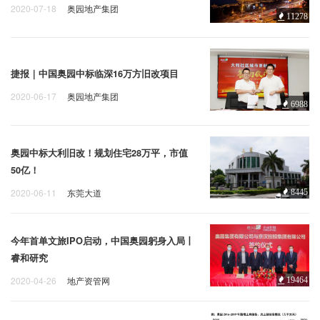
2020-07-18
奥园地产集团
11278
捷报｜中国奥园中标临深16万方旧改项目
2020-06-17
奥园地产集团
6988
奥园中标大利旧改！规划住宅28万平，市值
50亿！
2020-06-11
东莞大道
8445
今年首单文旅IPO启动，中国奥园躬身入局丨
睿和研究
2020-04-26
地产资管网
19464