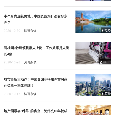
半个月内连获两地，中国奥园为什么看好东
莞？
2020-10-30
涛哥杂谈
7275
碧桂园9款建筑机器人上岗，工作效率是人类
的4倍！
2020-10-28
涛哥杂谈
10161
城市更新大动作！中国奥园竞得东莞首例商
住类单一主体挂牌！
2020-10-17
涛哥杂谈
5730
地产圈最会“种草”的房企，凭什么10年就成