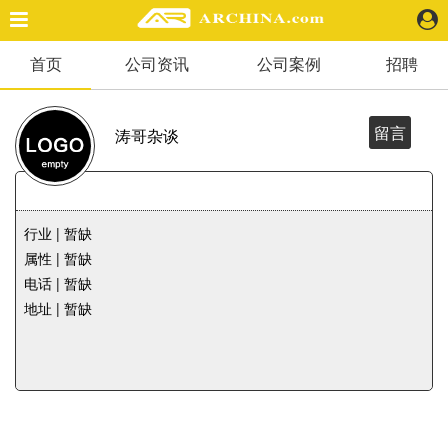
首页
公司资讯
公司案例
招聘
精选案例
建 筑
景 观
留言
涛哥杂谈
室 内
视 频
行业 | 暂缺
头条资讯
属性 | 暂缺
业 界
电话 | 暂缺
机 构
地址 | 暂缺
人 物
地 产
快速搜索