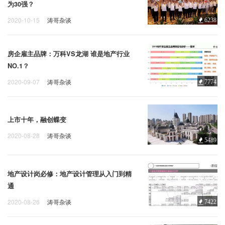
为30强？
2020-10-15
涛哥杂谈
6238
房企雇主品牌：万科VS龙湖 谁是地产行业
NO.1？
2020-09-07
涛哥杂谈
7774
上市十年，融创蝶变
2020-08-28
涛哥杂谈
5489
地产设计岗必修：地产设计管理从入门到精
通
2020-08-26
涛哥杂谈
7422