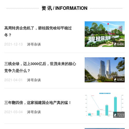
企业招聘
资 讯 / INFORMATION
企业会员
关于投稿
高周转房企危机了，碧桂园凭啥却平稳过
广告投放
冬？
2021-12-13
涛哥杂谈
8466
关于我们
联系我们
三线全绿，迈上3000亿后，世茂未来的核心
竞争力是什么？
2021-04-01
涛哥杂谈
6982
三年翻四倍，这家福建国企地产真的猛！
2021-03-04
涛哥杂谈
7222