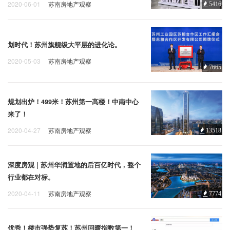
2020-06-01
苏南房地产观察
5416
划时代！苏州旗舰级大平层的进化论。
2020-05-03
苏南房地产观察
7665
规划出炉！499米！苏州第一高楼！中南中心
来了！
2020-04-27
苏南房地产观察
13518
深度房观 | 苏州华润置地的后百亿时代，整个
行业都在对标。
2020-04-11
苏南房地产观察
7774
优秀！楼市强势复苏！苏州回暖指数第一！