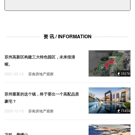
企业招聘
企业会员
关于投稿
广告投放
资 讯 / INFORMATION
关于我们
苏州高新区构建三大特色园区，未来很清
联系我们
晰。
2021-03-15
苏南房地产观察
10176
苏州最富的这个镇，终于要出一个高配品质
豪宅？
2020-12-15
苏南房地产观察
11414
万科，最懂山。