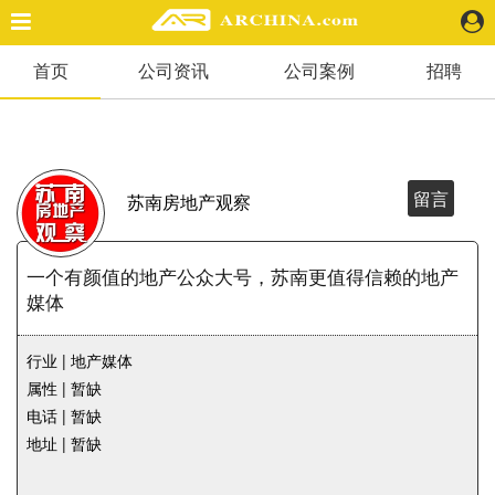
一个有颜值的地产公众大号，苏南更值得信赖的地产媒体
">
首页
公司资讯
公司案例
招聘
精选案例
建 筑
景 观
室 内
留言
苏南房地产观察
视 频
一个有颜值的地产公众大号，苏南更值得信赖的地产
头条资讯
媒体
业 界
机 构
行业 | 地产媒体
人 物
属性 | 暂缺
地 产
电话 | 暂缺
快速搜索
地址 | 暂缺