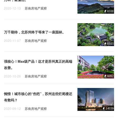
2020-12-13
苏南房地产观察
8108
万千期待，北苏州终于等来了一座园林。
2020-11-07
苏南房地产观察
6103
强核心！Max级产品！这才是苏州真正的高端
改善。
2020-10-26
苏南房地产观察
6092
惋惜！城市核心的“伤疤”，苏州这些烂尾楼还
有救吗？
2020-09-12
苏南房地产观察
14039